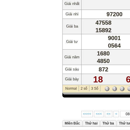
Giải nhất
97200
Giải nhì
47558
Giải ba
15892
9001
Giải tư
0564
1680
Giải năm
4850
872
Giải sáu
18
Giải bảy
0
1
2
Normal
2 số
3 Số
<<<<
<<<
<<
<
Miền Bắc
Thứ hai
Thứ ba
Thứ t