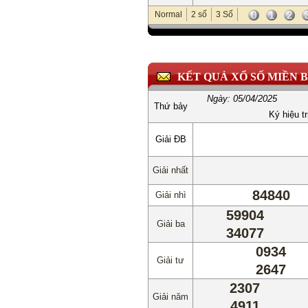
0
1
2
Normal
2 số
3 Số
KẾT QUẢ XỔ SỐ MIỀN 
Ngày:
05/04/2025
Thứ bảy
Ký hiệu t
Giải ĐB
Giải nhất
84840
Giải nhì
59904
Giải ba
34077
0934
Giải tư
2647
2307
Giải năm
4911