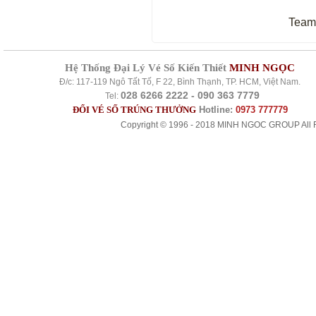
Team
Hệ Thống Đại Lý Vé Số Kiến Thiết
MINH NGỌC
Đ/c: 117-119 Ngô Tất Tố, F 22, Bình Thạnh, TP. HCM, Việt Nam.
028 6266 2222 - 090 363 7779
Tel:
ĐỔI VÉ SỐ TRÚNG THƯỞNG
Hotline:
0973 777779
Copyright © 1996 - 2018 MINH NGOC GROUP All R