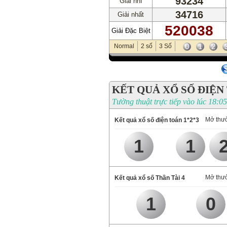
93234
Giải nhì
34716
Giải nhất
520038
Giải Đặc Biệt
0
1
2
Normal
2 số
3 Số
KẾT QUẢ XỔ SỐ ĐIỆN
Tường thuật trực tiếp vào lúc 18:0
Mở thư
Kết quả xổ số điện toán 1*2*3
1
1
Mở thư
Kết quả xổ số Thần Tài 4
1
0