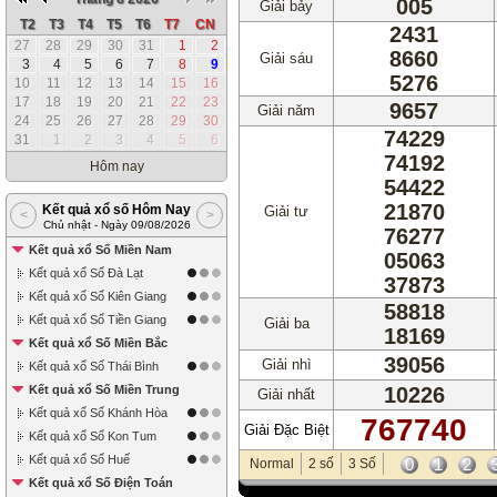
005
Giải bảy
T2
T3
T4
T5
T6
T7
CN
2431
27
28
29
30
31
1
2
8660
Giải sáu
3
4
5
6
7
8
9
5276
10
11
12
13
14
15
16
17
18
19
20
21
22
23
9657
Giải năm
24
25
26
27
28
29
30
74229
31
1
2
3
4
5
6
74192
Hôm nay
54422
21870
Kết quả xổ số Hôm Nay
Giải tư
<
>
Chủ nhật - Ngày 09/08/2026
76277
Kết quả xổ Số Miền Nam
05063
Kết quả xổ Số Đà Lạt
37873
Kết quả xổ Số Kiên Giang
58818
Kết quả xổ Số Tiền Giang
Giải ba
18169
Kết quả xổ Số Miền Bắc
39056
Giải nhì
Kết quả xổ Số Thái Bình
Kết quả xổ Số Miền Trung
10226
Giải nhất
Kết quả xổ Số Khánh Hòa
767740
Giải Đặc Biệt
Kết quả xổ Số Kon Tum
Kết quả xổ Số Huế
0
1
2
Normal
2 số
3 Số
Kết quả xổ Số Điện Toán