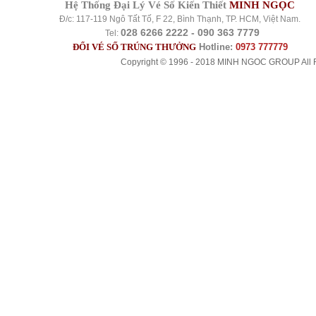
Hệ Thống Đại Lý Vé Số Kiến Thiết
MINH NGỌC
Đ/c: 117-119 Ngô Tất Tố, F 22, Bình Thạnh, TP. HCM, Việt Nam.
028 6266 2222 - 090 363 7779
Tel:
ĐỔI VÉ SỐ TRÚNG THƯỞNG
Hotline:
0973 777779
Copyright © 1996 - 2018 MINH NGOC GROUP All R