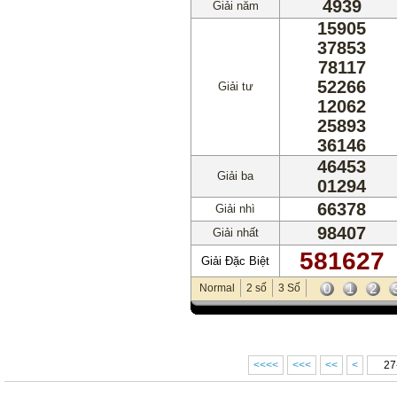
4939
Giải năm
15905
37853
78117
52266
Giải tư
12062
25893
36146
46453
Giải ba
01294
66378
Giải nhì
98407
Giải nhất
581627
Giải Đặc Biệt
0
1
2
Normal
2 số
3 Số
<<<<
<<<
<<
<