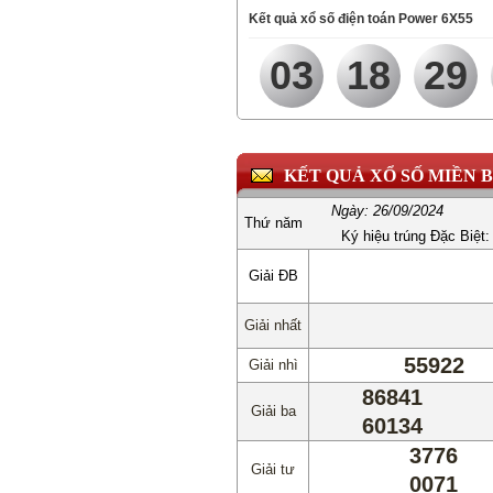
Kết quả xổ số điện toán Power 6X55
03
18
29
KẾT QUẢ XỔ SỐ MIỀN 
Ngày:
26/09/2024
Thứ năm
Ký hiệu trúng Đặc Biệt:
Giải ĐB
Giải nhất
55922
Giải nhì
86841
Giải ba
60134
3776
Giải tư
0071