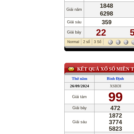
1848
Giải năm
6298
359
Giải sáu
22
Giải bảy
0
1
2
Normal
2 số
3 Số
KẾT QUẢ XỔ SỐ MIỀN 
Thứ năm
Bình Định
26/09/2024
XSBDI
99
Giải tám
472
Giải bảy
1872
3774
Giải sáu
5823