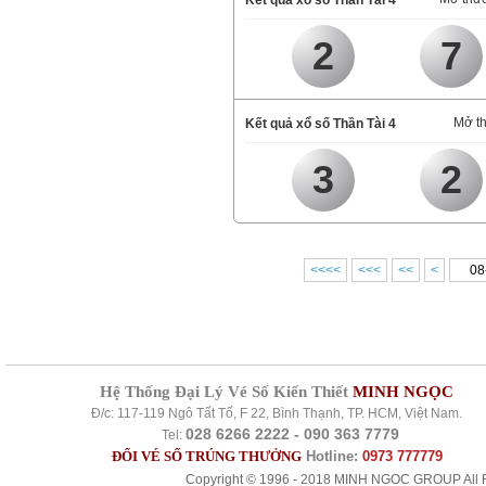
Kết quả xổ số Thần Tài 4
2
7
Mở t
Kết quả xổ số Thần Tài 4
3
2
<<<<
<<<
<<
<
Hệ Thống Đại Lý Vé Số Kiến Thiết
MINH NGỌC
Đ/c: 117-119 Ngô Tất Tố, F 22, Bình Thạnh, TP. HCM, Việt Nam.
028 6266 2222 - 090 363 7779
Tel:
ĐỔI VÉ SỐ TRÚNG THƯỞNG
Hotline:
0973 777779
Copyright © 1996 - 2018 MINH NGOC GROUP All R