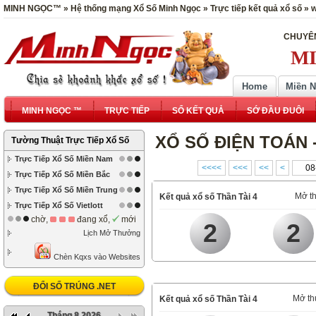
MINH NGỌC™ » Hệ thống mạng Xổ Số Minh Ngọc » Trực tiếp kết quả xổ số »
CHUYÊN
MI
Home
Miền 
MINH NGỌC ™
TRỰC TIẾP
SỔ KẾT QUẢ
SỚ ĐẦU ĐUÔI
XỔ SỐ ĐIỆN TOÁN - 
Tường Thuật Trực Tiếp Xổ Số
Trực Tiếp Xổ Số Miền Nam
<<<<
<<<
<<
<
Trực Tiếp Xổ Số Miền Bắc
Trực Tiếp Xổ Số Miền Trung
Mở t
Kết quả xổ số Thần Tài 4
Trực Tiếp Xổ Số Vietlott
chờ,
đang xổ,
mới
2
2
Lịch Mở Thưởng
Chèn Kqxs vào Websites
ĐỔI SỐ TRÚNG .NET
Mở th
Kết quả xổ số Thần Tài 4
Tháng 8 2026