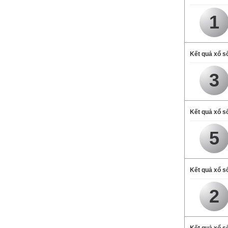
1
Kết quả xổ số
3
Kết quả xổ số
5
Kết quả xổ số
2