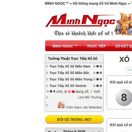
MINH NGỌC™ » Hệ thống mạng Xổ Số Minh Ngọc » Tr
MINH NGỌC ™
TRỰC TIẾP
SỔ KẾT 
XỔ 
Tường Thuật Trực Tiếp Xổ Số
Trực Tiếp Xổ Số Miền Nam
<<
Trực Tiếp Xổ Số Miền Bắc
Trực Tiếp Xổ Số Miền Trung
Kết quả xổ số
Trực Tiếp Xổ Số Vietlott
chờ,
đang xổ,
mới
8
Lịch Mở Thưởng
Chèn Kqxs vào Websites
ĐỔI SỐ TRÚNG .NET
Kết quả xổ số
Tháng 8 2026