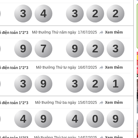
3
4
3
2
2
Mở thưởng Thứ năm ngày 17/07/2025
Xem thêm
 điện toán 1*2*3
9
7
9
2
3
Mở thưởng Thứ tư ngày 16/07/2025
Xem thêm
 điện toán 1*2*3
3
9
3
2
1
Mở thưởng Thứ ba ngày 15/07/2025
Xem thêm
 điện toán 1*2*3
4
9
4
0
9
Mở thưởng Thứ hai ngày 14/07/2025
Xem thêm