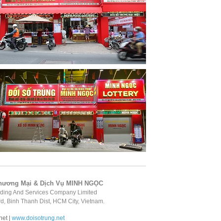
hương Mại & Dịch Vụ MINH NGỌC
ading And Services Company Limited
d, Binh Thanh Dist, HCM City, Vietnam.
et |
www.doisotrung.net