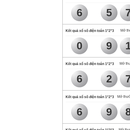
6
5
Mở th
Kết quả xổ số điện toán 1*2*3
0
9
Mở th
Kết quả xổ số điện toán 1*2*3
6
2
Mở thưở
Kết quả xổ số điện toán 1*2*3
6
9
Mở thư