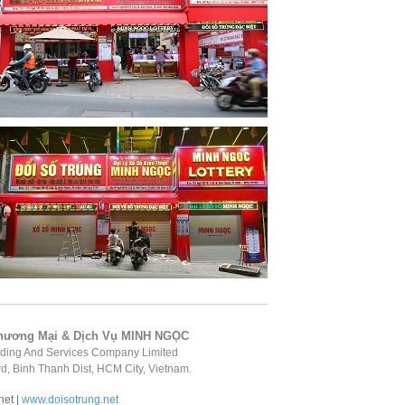
hương Mại & Dịch Vụ MINH NGỌC
ading And Services Company Limited
d, Binh Thanh Dist, HCM City, Vietnam.
et |
www.doisotrung.net