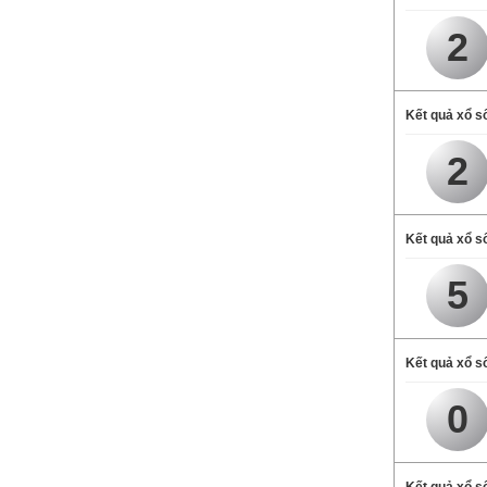
2
Kết quả xổ số
2
Kết quả xổ số
5
Kết quả xổ số
0