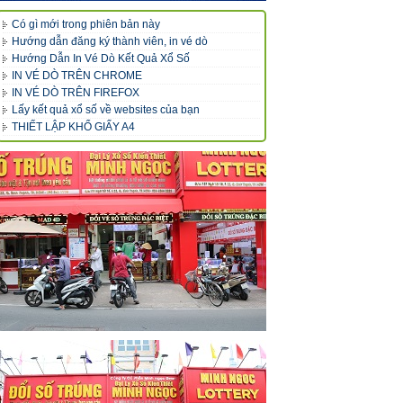
Có gì mới trong phiên bản này
Hướng dẫn đăng ký thành viên, in vé dò
Hướng Dẫn In Vé Dò Kết Quả Xổ Số
IN VÉ DÒ TRÊN CHROME
IN VÉ DÒ TRÊN FIREFOX
Lấy kết quả xổ số về websites của bạn
THIẾT LẬP KHỔ GIẤY A4