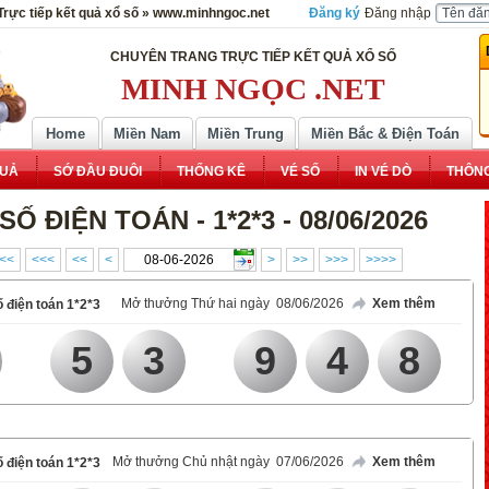
ực tiếp kết quả xổ số » www.minhngoc.net
Đăng ký
Đăng nhập
CHUYÊN TRANG TRỰC TIẾP KẾT QUẢ XỔ SỐ
MINH NGỌC .NET
Home
Miền Nam
Miền Trung
Miền Bắc & Điện Toán
QUẢ
SỚ ĐẦU ĐUÔI
THỐNG KÊ
VÉ SỐ
IN VÉ DÒ
THÔNG
SỐ ĐIỆN TOÁN - 1*2*3 - 08/06/2026
<<
<<<
<<
<
>
>>
>>>
>>>>
Mở thưởng Thứ hai ngày 08/06/2026
Xem thêm
 điện toán 1*2*3
5
3
9
4
8
Mở thưởng Chủ nhật ngày 07/06/2026
Xem thêm
 điện toán 1*2*3