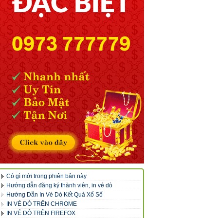
Có gì mới trong phiên bản này
Hướng dẫn đăng ký thành viên, in vé dò
Hướng Dẫn In Vé Dò Kết Quả Xổ Số
IN VÉ DÒ TRÊN CHROME
IN VÉ DÒ TRÊN FIREFOX