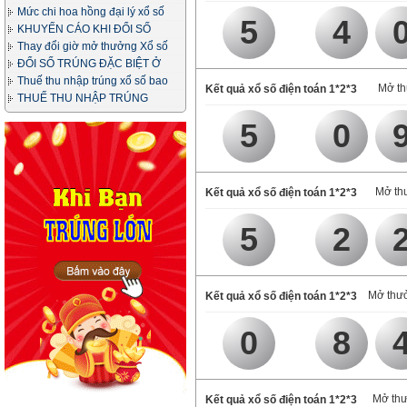
kinh doanh xổ số
Mức chi hoa hồng đại lý xổ số
5
4
KHUYẾN CÁO KHI ĐỔI SỐ
TRÚNG
Thay đổi giờ mở thưởng Xổ số
Miền Bắc
ĐỔI SỐ TRÚNG ĐẶC BIỆT Ở
ĐÂU & THỦ TỤC NHƯ THẾ NÀO?
Thuế thu nhập trúng xổ số bao
Mở th
Kết quả xổ số điện toán 1*2*3
nhiêu phần trăm?
THUẾ THU NHẬP TRÚNG
THƯỞNG XỔ SỐ
5
0
Mở th
Kết quả xổ số điện toán 1*2*3
5
2
Mở thư
Kết quả xổ số điện toán 1*2*3
0
8
Mở thư
Kết quả xổ số điện toán 1*2*3