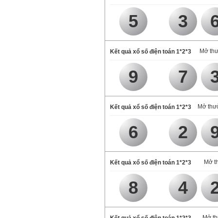
5
3
Mở thư
Kết quả xổ số điện toán 1*2*3
9
7
Mở thư
Kết quả xổ số điện toán 1*2*3
6
2
Mở t
Kết quả xổ số điện toán 1*2*3
8
4
Mở th