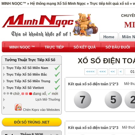
MINH NGỌC™ » Hệ thống mạng Xổ Số Minh Ngọc » Trực tiếp kết quả xổ số »
CHUYÊN
MI
Home
Miền 
MINH NGỌC ™
TRỰC TIẾP
SỔ KẾT QUẢ
SỚ ĐẦU ĐUÔI
XỔ SỐ ĐIỆN TOÁN
Tường Thuật Trực Tiếp Xổ Số
Trực Tiếp Xổ Số Miền Nam
<<<<
<<<
<<
<
Trực Tiếp Xổ Số Miền Bắc
Trực Tiếp Xổ Số Miền Trung
Mở th
Kết quả xổ số điện toán 1*2*3
Trực Tiếp Xổ Số Vietlott
chờ,
đang xổ,
mới
7
5
Lịch Mở Thưởng
Chèn Kqxs vào Websites
ĐỔI SỐ TRÚNG .NET
Mở thư
Kết quả xổ số điện toán 1*2*3
Tháng 8 2026