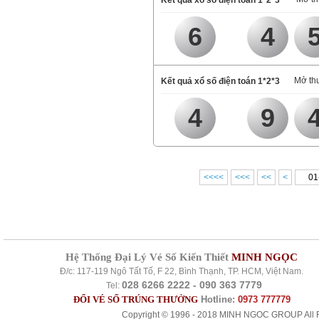
Kết quả xổ số điện toán 1*2*3
6
4
Mở th
Kết quả xổ số điện toán 1*2*3
4
9
<<<<
<<<
<<
<
Hệ Thống Đại Lý Vé Số Kiến Thiết
MINH NGỌC
Đ/c: 117-119 Ngô Tất Tố, F 22, Bình Thạnh, TP. HCM, Việt Nam.
028 6266 2222 - 090 363 7779
Tel:
ĐỔI VÉ SỐ TRÚNG THƯỞNG
Hotline:
0973 777779
Copyright © 1996 - 2018 MINH NGOC GROUP All R