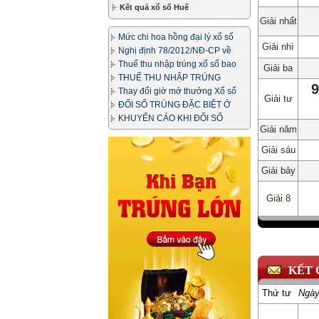
Kết quả xổ số Huế
Giải nhất
Mức chi hoa hồng đại lý xổ số
Giải nhì
Nghị định 78/2012/NĐ-CP về
kinh doanh xổ số
Thuế thu nhập trúng xổ số bao
Giải ba
nhiêu phần trăm?
THUẾ THU NHẬP TRÚNG
9
THƯỞNG XỔ SỐ
Thay đổi giờ mở thưởng Xổ số
Giải tư
Miền Bắc
ĐỔI SỐ TRÚNG ĐẶC BIỆT Ở
ĐÂU & THỦ TỤC NHƯ THẾ NÀO?
KHUYẾN CÁO KHI ĐỔI SỐ
Giải năm
TRÚNG
Giải sáu
Giải bảy
Giải 8
KẾT 
Thứ tư
Ngà