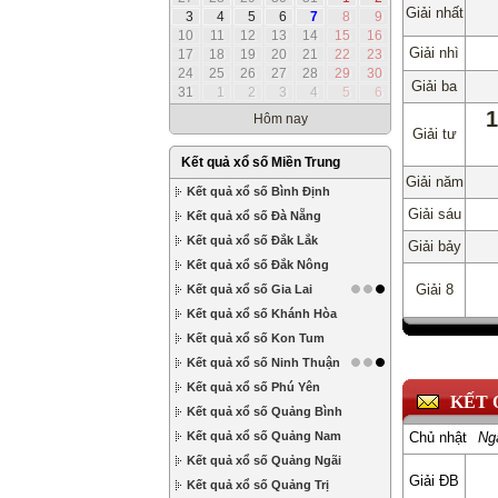
Giải nhất
3
4
5
6
7
8
9
10
11
12
13
14
15
16
Giải nhì
17
18
19
20
21
22
23
24
25
26
27
28
29
30
Giải ba
31
1
2
3
4
5
6
1
Hôm nay
Giải tư
Kết quả xổ số Miền Trung
Giải năm
Kết quả xổ số Bình Định
Giải sáu
Kết quả xổ số Đà Nẵng
Kết quả xổ số Đắk Lắk
Giải bảy
Kết quả xổ số Đắk Nông
Giải 8
Kết quả xổ số Gia Lai
Kết quả xổ số Khánh Hòa
Kết quả xổ số Kon Tum
Kết quả xổ số Ninh Thuận
Kết quả xổ số Phú Yên
KẾT 
Kết quả xổ số Quảng Bình
Kết quả xổ số Quảng Nam
Chủ nhật
Ng
Kết quả xổ số Quảng Ngãi
Giải ĐB
Kết quả xổ số Quảng Trị