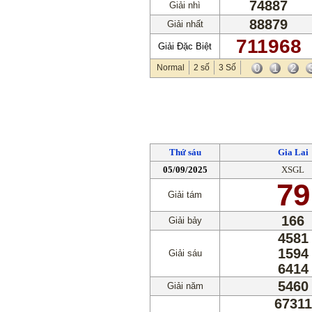
74887
Giải nhì
88879
Giải nhất
711968
Giải Đặc Biệt
0
1
2
Normal
2 số
3 Số
KẾT QUẢ XỔ SỐ MIỀN 
Thứ sáu
Gia Lai
05/09/2025
XSGL
79
Giải tám
166
Giải bảy
4581
1594
Giải sáu
6414
5460
Giải năm
67311