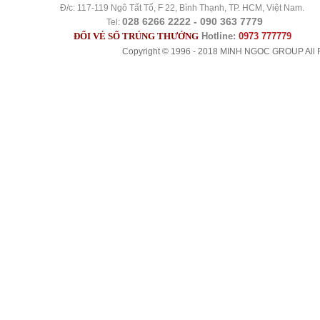
Đ/c: 117-119 Ngô Tất Tố, F 22, Bình Thạnh, TP. HCM, Việt Nam.
028 6266 2222 - 090 363 7779
Tel:
ĐỔI VÉ SỐ TRÚNG THƯỞNG
Hotline:
0973 777779
Copyright © 1996 - 2018 MINH NGOC GROUP All R