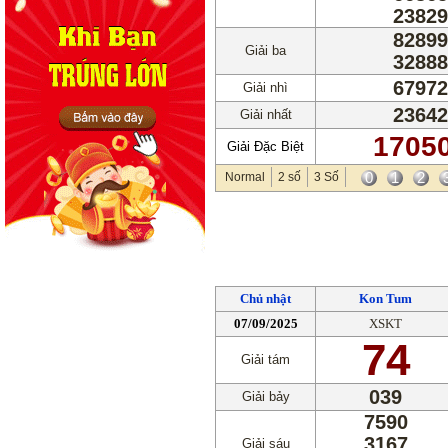
23829
82899
Giải ba
32888
67972
Giải nhì
23642
Giải nhất
1705
Giải Đặc Biệt
0
1
2
Normal
2 số
3 Số
KẾT QUẢ XỔ SỐ MIỀN 
Chủ nhật
Kon Tum
07/09/2025
XSKT
74
Giải tám
039
Giải bảy
7590
3167
Giải sáu