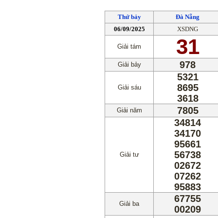
KẾT QUẢ XỔ SỐ MIỀN 
Thứ bảy
Đà Nẵng
06/09/2025
XSDNG
31
Giải tám
978
Giải bảy
5321
8695
Giải sáu
3618
7805
Giải năm
34814
34170
95661
56738
Giải tư
02672
07262
95883
67755
Giải ba
00209