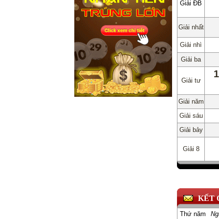
Giải ĐB
Giải nhất
Giải nhì
Giải ba
1
Giải tư
Giải năm
Giải sáu
Giải bảy
Giải 8
KẾT 
Thứ năm
Ng