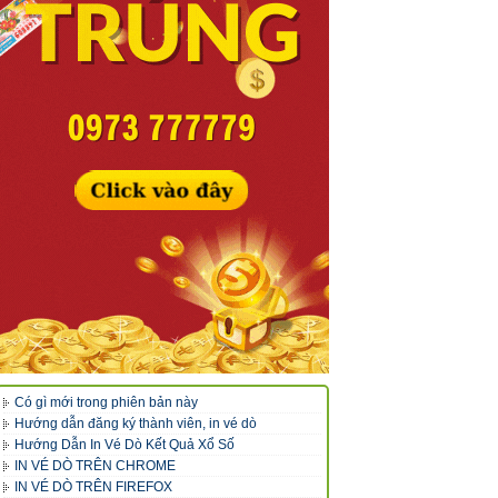
Có gì mới trong phiên bản này
Hướng dẫn đăng ký thành viên, in vé dò
Hướng Dẫn In Vé Dò Kết Quả Xổ Số
IN VÉ DÒ TRÊN CHROME
IN VÉ DÒ TRÊN FIREFOX