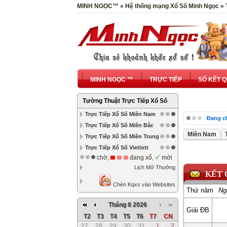
MINH NGỌC™ » Hệ thống mạng Xổ Số Minh Ngọc » Tr
MINH NGỌC ™
TRỰC TIẾP
SỔ KẾT 
Tường Thuật Trực Tiếp Xổ Số
Trực Tiếp Xổ Số Miền Nam
Đang ch
Trực Tiếp Xổ Số Miền Bắc
Miền Nam
Trực Tiếp Xổ Số Miền Trung
Trực Tiếp Xổ Số Vietlott
chờ,
đang xổ,
mới
Lịch Mở Thưởng
KẾT 
Chèn Kqxs vào Websites
Thứ năm
Ng
Tháng 8 2026
Giải ĐB
T2
T3
T4
T5
T6
T7
CN
27
28
29
30
31
1
2