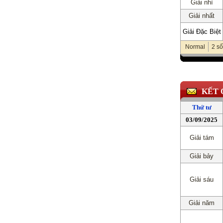
Giải nhì
Giải nhất
Giải Đặc Biệt
Normal
2 số
KẾT 
Thứ tư
03/09/2025
Giải tám
Giải bảy
Giải sáu
Giải năm