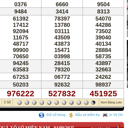
0376
6660
9504
9484
3414
8313
61392
78397
54070
17412
13780
44286
92094
03111
73502
11675
43509
39040
48717
43873
40134
99900
15471
28884
70650
03998
58735
94245
28415
43897
63583
79320
32663
67253
06772
24262
50203
92632
98937
976222
527832
451925
0
1
2
3
4
5
6
7
8
9
3 Số
Xem Bảng Loto
Đổi số trúng
Mẫu vé kiểm tra
In Vé Dò
-
QUẢ XỔ SỐ MIỀN NAM
04/09/2025