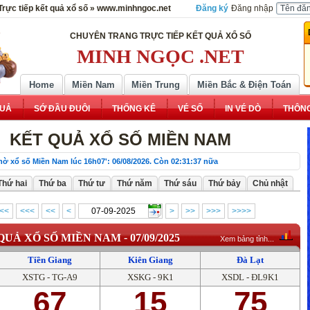
ực tiếp kết quả xổ số » www.minhngoc.net
Đăng ký
Đăng nhập
CHUYÊN TRANG TRỰC TIẾP KẾT QUẢ XỔ SỐ
MINH NGỌC .NET
Home
Miền Nam
Miền Trung
Miền Bắc & Điện Toán
QUẢ
SỚ ĐẦU ĐUÔI
THỐNG KÊ
VÉ SỐ
IN VÉ DÒ
THÔNG
KẾT QUẢ XỔ SỐ MIỀN NAM
ờ xổ số Miền Nam lúc 16h07': 06/08/2026. Còn 02:31:37 nữa
Thứ hai
Thứ ba
Thứ tư
Thứ năm
Thứ sáu
Thứ bảy
Chủ nhật
<<
<<<
<<
<
>
>>
>>>
>>>>
-
QUẢ XỔ SỐ MIỀN NAM
07/09/2025
Xem bảng tỉnh...
Tiền Giang
Kiên Giang
Đà Lạt
XSTG - TG-A9
XSKG - 9K1
XSDL - ĐL9K1
67
15
75