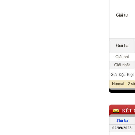
Giải tư
Giải ba
Giải nhì
Giải nhất
Giải Đặc Biệt
Normal
2 số
KẾT 
Thứ ba
02/09/2025