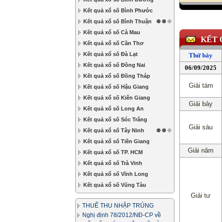
Kết quả xổ số Bình Phước
Kết quả xổ số Bình Thuận
Kết quả xổ số Cà Mau
KẾT 
Kết quả xổ số Cần Thơ
Kết quả xổ số Đà Lạt
Thứ bảy
Kết quả xổ số Đồng Nai
06/09/2025
Kết quả xổ số Đồng Tháp
Giải tám
Kết quả xổ số Hậu Giang
Kết quả xổ số Kiên Giang
Giải bảy
Kết quả xổ số Long An
Kết quả xổ số Sóc Trăng
Giải sáu
Kết quả xổ số Tây Ninh
Kết quả xổ số Tiền Giang
Giải năm
Kết quả xổ số TP. HCM
Kết quả xổ số Trà Vinh
Kết quả xổ số Vĩnh Long
Kết quả xổ số Vũng Tàu
Giải tư
THUẾ THU NHẬP TRÚNG
THƯỞNG XỔ SỐ
Nghị định 78/2012/NĐ-CP về