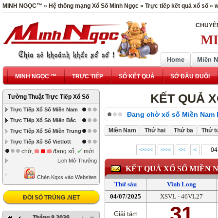
MINH NGỌC™ » Hệ thống mạng Xổ Số Minh Ngọc » Trực tiếp kết quả xổ số »
CHUYÊN
MI
Home
Miền 
MINH NGỌC ™
TRỰC TIẾP
SỔ KẾT QUẢ
SỚ ĐẦU ĐUÔI
KẾT QUẢ X
Tường Thuật Trực Tiếp Xổ Số
Trực Tiếp Xổ Số Miền Nam
Đang chờ xổ số Miền Nam l
Trực Tiếp Xổ Số Miền Bắc
Miền Nam
Thứ hai
Thứ ba
Thứ t
Trực Tiếp Xổ Số Miền Trung
Trực Tiếp Xổ Số Vietlott
<<<<
<<<
<<
<
chờ,
đang xổ,
mới
Lịch Mở Thưởng
KẾT QUẢ XỔ SỐ MIỀN 
Chèn Kqxs vào Websites
Thứ sáu
Vĩnh Long
04/07/2025
XSVL - 46VL27
ĐỔI SỐ TRÚNG .NET
31
Giải tám
Tháng 8 2026