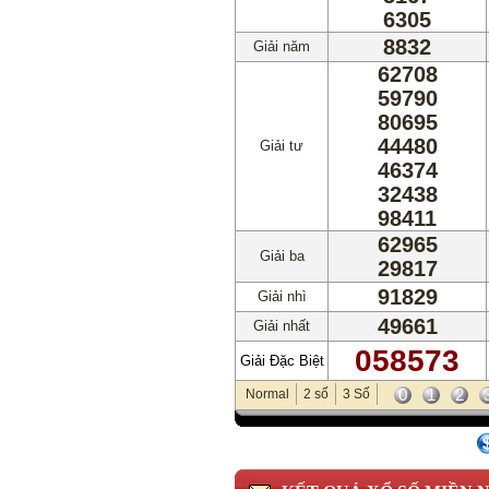
6305
8832
Giải năm
62708
59790
80695
44480
Giải tư
46374
32438
98411
62965
Giải ba
29817
91829
Giải nhì
49661
Giải nhất
058573
Giải Đặc Biệt
0
1
2
Normal
2 số
3 Số