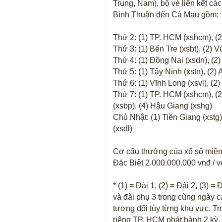
Trung, Nam), bộ vé liên kết cá
Bình Thuận đến Cà Mau gồm:
Thứ 2: (1) TP. HCM (xshcm), (2
Thứ 3: (1) Bến Tre (xsbt), (2) V
Thứ 4: (1) Đồng Nai (xsdn), (2)
Thứ 5: (1) Tây Ninh (xstn), (2)
Thứ 6: (1) Vĩnh Long (xsvl), (2
Thứ 7: (1) TP. HCM (xshcm), (2
(xsbp), (4) Hậu Giang (xshg)
Chủ Nhật: (1) Tiền Giang (xstg)
(xsdl)
Cơ cấu thưởng của xổ số miền 
Đặc Biệt 2.000.000.000 vnđ / v
* (1) = Đài 1, (2) = Đài 2, (3) =
và đài phụ 3 trong cùng ngày c
tương đối tùy từng khu vực. Tr
riêng TP. HCM phát hành 2 kỳ.