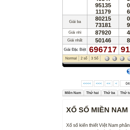
95135
0
11179
6
80215
0
Giải ba
73181
9
87920
4
Giải nhì
50146
8
Giải nhất
696717
91
Giải Đặc Biệt
0
1
2
Normal
2 số
3 Số
<<<<
<<<
<<
<
Miền Nam
Thứ hai
Thứ ba
Thứ t
XỔ SỐ MIỀN NAM 
Xổ số kiến thiết Việt Nam phân 