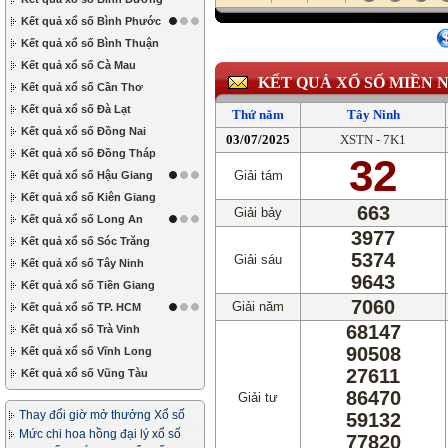
Kết quả xổ số Bình Phước
Kết quả xổ số Bình Thuận
Kết quả xổ số Cà Mau
KẾT QUẢ XỔ SỐ MIỀN 
Kết quả xổ số Cần Thơ
Kết quả xổ số Đà Lạt
Thứ năm
Tây Ninh
Kết quả xổ số Đồng Nai
03/07/2025
XSTN - 7K1
Kết quả xổ số Đồng Tháp
32
Giải tám
Kết quả xổ số Hậu Giang
Kết quả xổ số Kiên Giang
663
Giải bảy
Kết quả xổ số Long An
3977
Kết quả xổ số Sóc Trăng
5374
Giải sáu
Kết quả xổ số Tây Ninh
9643
Kết quả xổ số Tiền Giang
7060
Giải năm
Kết quả xổ số TP. HCM
68147
Kết quả xổ số Trà Vinh
90508
Kết quả xổ số Vĩnh Long
27611
Kết quả xổ số Vũng Tàu
86470
Giải tư
Thay đổi giờ mở thưởng Xổ số
59132
Miền Bắc
Mức chi hoa hồng đại lý xổ số
77820