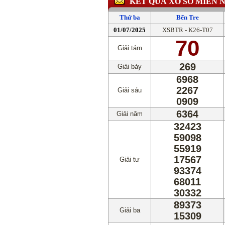
KẾT QUẢ XỔ SỐ MIỀN 
Thứ ba
Bến Tre
01/07/2025
XSBTR - K26-T07
70
Giải tám
269
Giải bảy
6968
2267
Giải sáu
0909
6364
Giải năm
32423
59098
55919
17567
Giải tư
93374
68011
30332
89373
Giải ba
15309