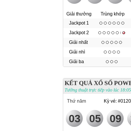
Giải thưởng
Trùng khớp
Jackpot 1
Jackpot 2
Giải nhất
Giải nhì
Giải ba
KẾT QUẢ XỔ SỐ POWE
Tường thuật trực tiếp vào lúc 18:0
Thứ năm
Kỳ vé:
#0120
03
05
09