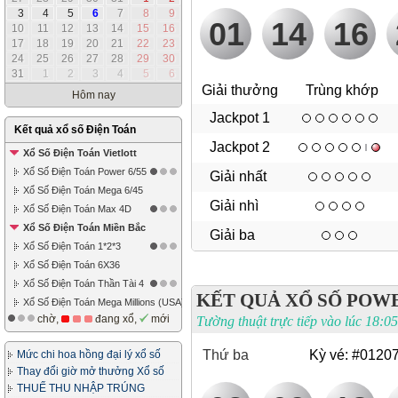
3
4
5
6
7
8
9
01
14
16
10
11
12
13
14
15
16
17
18
19
20
21
22
23
24
25
26
27
28
29
30
31
1
2
3
4
5
6
Giải thưởng
Trùng khớp
Hôm nay
Jackpot 1
Kết quả xổ số Điện Toán
Jackpot 2
Xổ Số Điện Toán Vietlott
Xổ Số Điện Toán Power 6/55
Giải nhất
Xổ Số Điện Toán Mega 6/45
Giải nhì
Xổ Số Điện Toán Max 4D
Xổ Số Điện Toán Miền Bắc
Giải ba
Xổ Số Điện Toán 1*2*3
Xổ Số Điện Toán 6X36
Xổ Số Điện Toán Thần Tài 4
KẾT QUẢ XỔ SỐ POWE
Xổ Số Điện Toán Mega Millions (USA)
chờ,
đang xổ,
mới
Tường thuật trực tiếp vào lúc 18:0
Thứ ba
Kỳ vé:
#0120
Mức chi hoa hồng đại lý xổ số
Thay đổi giờ mở thưởng Xổ số
Miền Bắc
THUẾ THU NHẬP TRÚNG