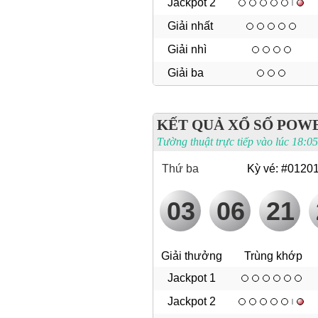
Jackpot 2
Giải nhất
Giải nhì
Giải ba
KẾT QUẢ XỔ SỐ POWE
Tường thuật trực tiếp vào lúc 18:0
Thứ ba
Kỳ vé:
#0120
03
06
21
Giải thưởng
Trùng khớp
Jackpot 1
Jackpot 2