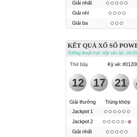
Giải nhất
Giải nhì
Giải ba
KẾT QUẢ XỔ SỐ POWE
Tường thuật trực tiếp vào lúc 18:0
Thứ bảy
Kỳ vé:
#0120
12
17
21
Giải thưởng
Trùng khớp
Jackpot 1
Jackpot 2
Giải nhất