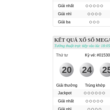
Giải nhất
Giải nhì
Giải ba
KẾT QUẢ XỔ SỐ MEGA
Tường thuật trực tiếp vào lúc 18:0
Thứ tư
Kỳ vé:
#01530
20
24
2
Giải thưởng
Trùng khớp
Jackpot
Giải nhất
Giải nhì