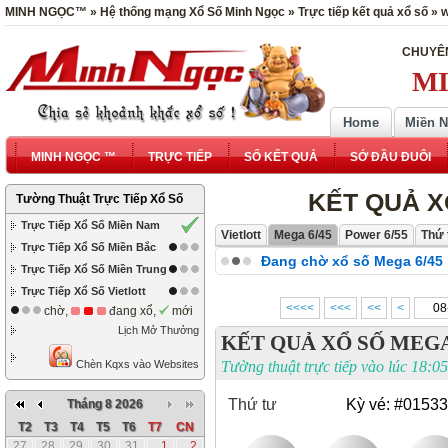
MINH NGỌC™ » Hệ thống mạng Xổ Số Minh Ngọc » Trực tiếp kết quả xổ số »
CHUYÊN
MI
Home
Miền 
MINH NGỌC ™
TRỰC TIẾP
SỔ KẾT QUẢ
SỚ ĐẦU ĐUÔI
KẾT QUẢ X
Tường Thuật Trực Tiếp Xổ Số
Trực Tiếp Xổ Số Miền Nam
Vietlott
Mega 6/45
Power 6/55
Thứ 
Trực Tiếp Xổ Số Miền Bắc
Đang chờ xổ số Mega 6/45 l
Trực Tiếp Xổ Số Miền Trung
Trực Tiếp Xổ Số Vietlott
<<<<
<<<
<<
<
chờ,
đang xổ,
mới
Lịch Mở Thưởng
KẾT QUẢ XỔ SỐ MEGA
Chèn Kqxs vào Websites
Tường thuật trực tiếp vào lúc 18:0
Thứ tư
Kỳ vé:
#01533
Tháng 8 2026
T2
T3
T4
T5
T6
T7
CN
27
28
29
30
31
1
2