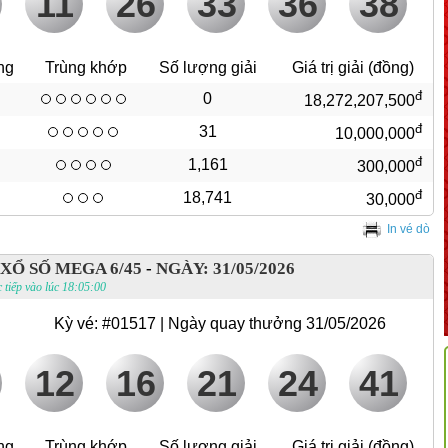
11
26
33
36
38
ng
Trùng khớp
Số lượng giải
Giá trị giải (đồng)
đ
0
18,272,207,500
đ
31
10,000,000
đ
1,161
300,000
đ
18,741
30,000
In vé dò
XỔ SỐ MEGA 6/45
-
NGÀY: 31/05/2026
 tiếp vào lúc 18:05:00
Kỳ vé:
#01517
| Ngày quay thưởng 31/05/2026
12
16
21
24
41
ng
Trùng khớp
Số lượng giải
Giá trị giải (đồng)