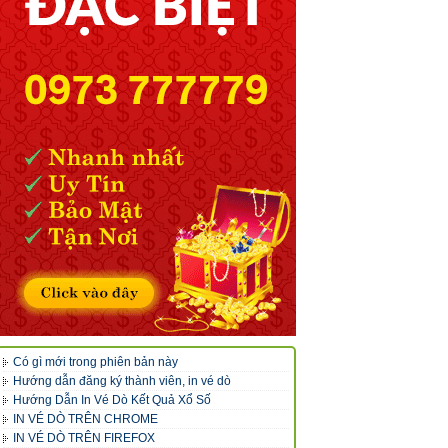
Có gì mới trong phiên bản này
Hướng dẫn đăng ký thành viên, in vé dò
Hướng Dẫn In Vé Dò Kết Quả Xổ Số
IN VÉ DÒ TRÊN CHROME
IN VÉ DÒ TRÊN FIREFOX