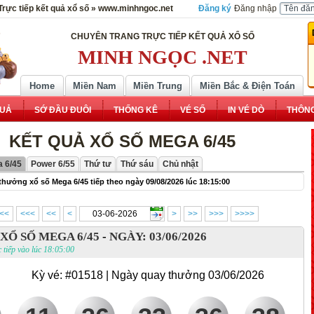
ực tiếp kết quả xổ số » www.minhngoc.net
Đăng ký
Đăng nhập
CHUYÊN TRANG TRỰC TIẾP KẾT QUẢ XỔ SỐ
MINH NGỌC .NET
Home
Miền Nam
Miền Trung
Miền Bắc & Điện Toán
QUẢ
SỚ ĐẦU ĐUÔI
THỐNG KÊ
VÉ SỐ
IN VÉ DÒ
THÔNG
KẾT QUẢ XỔ SỐ MEGA 6/45
 6/45
Power 6/55
Thứ tư
Thứ sáu
Chủ nhật
hưởng xổ số Mega 6/45 tiếp theo ngày 09/08/2026 lúc 18:15:00
<<
<<<
<<
<
>
>>
>>>
>>>>
XỔ SỐ MEGA 6/45
-
NGÀY: 03/06/2026
 tiếp vào lúc 18:05:00
Kỳ vé:
#01518
| Ngày quay thưởng 03/06/2026