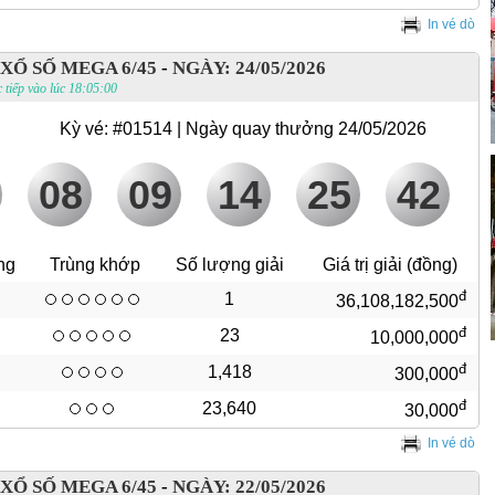
In vé dò
XỔ SỐ MEGA 6/45
-
NGÀY: 24/05/2026
 tiếp vào lúc 18:05:00
Kỳ vé:
#01514
| Ngày quay thưởng 24/05/2026
08
09
14
25
42
ng
Trùng khớp
Số lượng giải
Giá trị giải (đồng)
đ
1
36,108,182,500
đ
23
10,000,000
đ
1,418
300,000
đ
23,640
30,000
In vé dò
XỔ SỐ MEGA 6/45
-
NGÀY: 22/05/2026