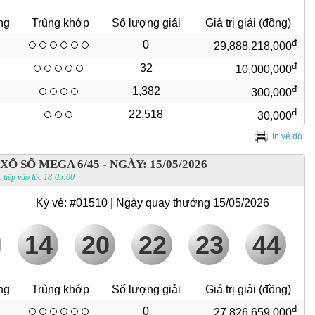
ng
Trùng khớp
Số lượng giải
Giá trị giải (đồng)
đ
0
29,888,218,000
đ
32
10,000,000
đ
1,382
300,000
đ
22,518
30,000
In vé dò
XỔ SỐ MEGA 6/45
-
NGÀY: 15/05/2026
 tiếp vào lúc 18:05:00
Kỳ vé:
#01510
| Ngày quay thưởng 15/05/2026
14
20
22
23
44
ng
Trùng khớp
Số lượng giải
Giá trị giải (đồng)
đ
0
27,826,659,000