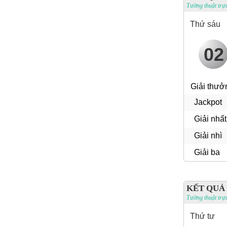
Tường thuật trực
Thứ sáu
02
Giải thưở
Jackpot
Giải nhất
Giải nhì
Giải ba
KẾT QUẢ 
Tường thuật trực
Thứ tư