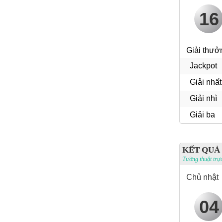
16
Giải thưở
Jackpot
Giải nhất
Giải nhì
Giải ba
KẾT QUẢ 
Tường thuật trực
Chủ nhật
04