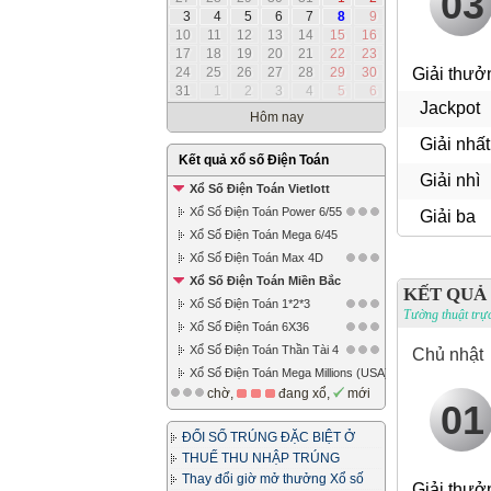
03
3
4
5
6
7
8
9
10
11
12
13
14
15
16
17
18
19
20
21
22
23
24
25
26
27
28
29
30
Giải thưở
31
1
2
3
4
5
6
Jackpot
Hôm nay
Giải nhất
Kết quả xổ số Điện Toán
Giải nhì
Xổ Số Điện Toán Vietlott
Xổ Số Điện Toán Power 6/55
Giải ba
Xổ Số Điện Toán Mega 6/45
Xổ Số Điện Toán Max 4D
Xổ Số Điện Toán Miền Bắc
KẾT QUẢ 
Xổ Số Điện Toán 1*2*3
Tường thuật trực
Xổ Số Điện Toán 6X36
Xổ Số Điện Toán Thần Tài 4
Chủ nhật
Xổ Số Điện Toán Mega Millions (USA)
chờ,
đang xổ,
mới
01
ĐỔI SỐ TRÚNG ĐẶC BIỆT Ở
ĐÂU & THỦ TỤC NHƯ THẾ NÀO?
THUẾ THU NHẬP TRÚNG
THƯỞNG XỔ SỐ
Thay đổi giờ mở thưởng Xổ số
Giải thưở