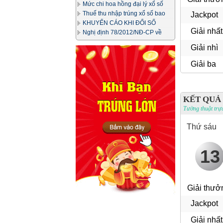
Miền Bắc
Mức chi hoa hồng đại lý xổ số
Thuế thu nhập trúng xổ số bao
Jackpot
nhiêu phần trăm?
KHUYẾN CÁO KHI ĐỔI SỐ
Giải nhất
TRÚNG
Nghị định 78/2012/NĐ-CP về
kinh doanh xổ số
Giải nhì
Giải ba
KẾT QUẢ 
Tường thuật trực
Thứ sáu
13
Giải thưở
Jackpot
Giải nhất