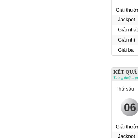
Giải thưở
Jackpot
Giải nhất
Giải nhì
Giải ba
KẾT QUẢ 
Tường thuật trực
Thứ sáu
06
Giải thưở
Jackpot