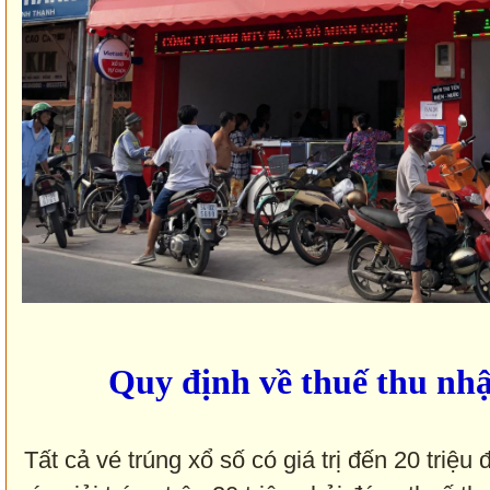
Quy định về thuế thu nhậ
Tất cả vé trúng xổ số có giá trị đến 20 triệu