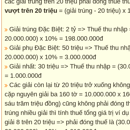
các giải trúng trên 20 triệu phải đóng thuế t
vượt trên 20 triệu
= (giải trúng - 20 triệu) x
Giải trúng Đặc Biệt: 2 tỷ => Thuế thu nhập 
20.000.000) x 10% = 198.000.000đ
Giải phụ Đặc Biệt: 50 triệu => Thuế thu nh
20.000.000) x 10% = 3.000.000đ
Giải nhất: 30 triệu => Thuế thu nhập = (30
= 1.000.000đ
Các giải còn lại từ 20 triệu trở xuống khôn
cặp nguyên giải ba 160 tờ = 10.000.000 x 16
sáu trăm triệu đồng) cũng không phải đóng t
trúng nhiều giải thì tính thuế tổng giá trị ví d
giải 8 trên 20 triệu => phải đóng thuế là (30