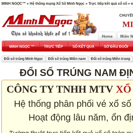
MINH NGỌC™ » Hệ thống mạng Xổ Số Minh Ngọc » Trực tiếp kết quả xổ số »
CHUYÊN
MI
Home
Miền 
MINH NGỌC ™
TRỰC TIẾP
SỔ KẾT QUẢ
SỚ ĐẦU ĐUÔI
Đổi số trúng Minh Ngọc
Đổi số trúng Miền nam
Đổi số trúng Miền trung
ĐỔI SỐ TRÚNG NAM ĐỊNH
CÔNG TY TNHH MTV
XỔ
Hệ thống phân phối vé xổ số k
Hoạt động lâu năm, ổn địn