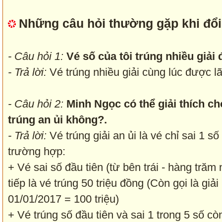
Những câu hỏi thường gặp khi đổi
- Câu hỏi 1:
Vé số của tôi trúng nhiều giải
- Trả lời:
Vé trúng nhiều giải cùng lúc được lãn
- Câu hỏi 2:
Minh Ngọc có thể giải thích ch
trúng an ủi không?.
- Trả lời:
Vé trúng giải an ủi là vé chỉ sai 1 số
trường hợp:
+ Vé sai số đầu tiên (từ bên trái - hàng trăm 
tiếp là vé trúng 50 triệu đồng (Còn gọi là giả
01/01/2017 = 100 triệu)
+ Vé trúng số đầu tiên và sai 1 trong 5 số còn