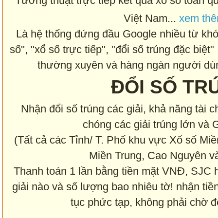
Tường thuật trực tiếp kết quả xổ số toàn 
Việt Nam...
xem thê
Là hệ thống đứng đầu Google nhiều từ khóa
số", "xổ số trực tiếp", "đổi số trúng đặc biệt"
thường xuyên và hàng ngàn người dù
ĐỔI SỐ TR
Nhận đổi số trúng các giải, khả năng tài c
chóng các giải trúng lớn và G
(Tất cả các Tỉnh/ T. Phố khu vực Xổ số Mi
Miền Trung, Cao Nguyên v
Thanh toán 1 lần bằng tiền mặt VNĐ, SJC h
giải nào và số lượng bao nhiêu tờ! nhận ti
tục phức tạp, không phải chờ đợ