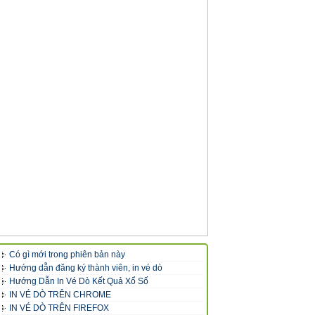
Có gì mới trong phiên bản này
Hướng dẫn đăng ký thành viên, in vé dò
Hướng Dẫn In Vé Dò Kết Quả Xổ Số
IN VÉ DÒ TRÊN CHROME
IN VÉ DÒ TRÊN FIREFOX