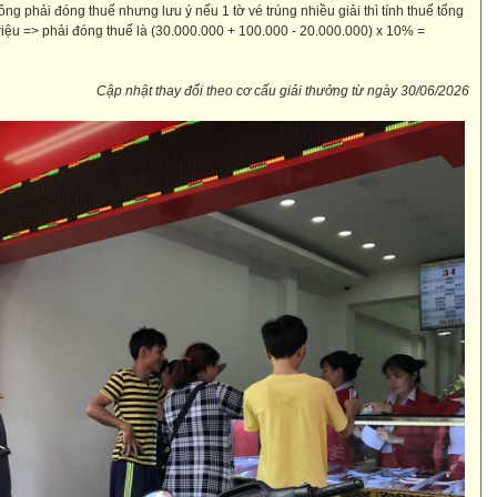
ng phải đóng thuế nhưng lưu ý nếu 1 tờ vé trúng nhiều giải thì tính thuế tổng
20 triệu => phải đóng thuế là (30.000.000 + 100.000 - 20.000.000) x 10% =
Cập nhật thay đổi theo cơ cấu giải thưởng từ
ngày 30
/06/2026