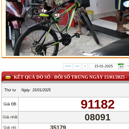
<<<
<<
<
>
KẾT QUẢ DÒ SỐ - ĐỔI SỐ TRÚNG NGÀY 15/01/2025 
Thứ tư
Ngày:
15/01/2025
91182
Giải ĐB
08091
Giải nhất
35179
Giải nhì