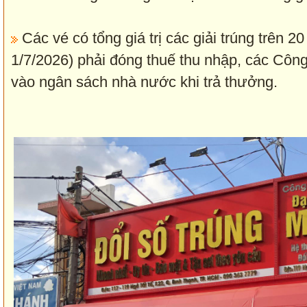
Các vé có tổng giá trị các giải trúng trên 20
1/7/2026) phải đóng thuế thu nhập, các Côn
vào ngân sách nhà nước khi trả thưởng.