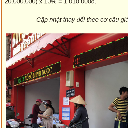
20.000.000) x 10% = 1.010.000đ.
Cập nhật thay đổi theo cơ cấu gi