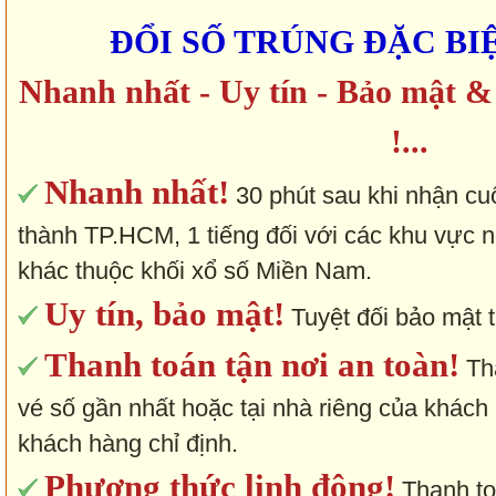
ĐỔI SỐ TRÚNG ĐẶC BI
Nhanh nhất - Uy tín - Bảo mật &
!...
Nhanh nhất!
30 phút sau khi nhận cuộ
thành TP.HCM, 1 tiếng đối với các khu vực n
khác thuộc khối xổ số Miền Nam.
Uy tín, bảo mật!
Tuyệt đối bảo mật t
Thanh toán tận nơi an toàn!
Tha
vé số gần nhất hoặc tại nhà riêng của khác
khách hàng chỉ định.
Phương thức linh động!
Thanh to