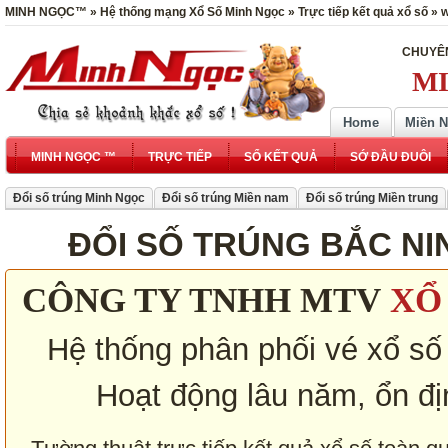
MINH NGỌC™ » Hệ thống mạng Xổ Số Minh Ngọc » Trực tiếp kết quả xổ số »
CHUYÊN
MI
Home
Miền 
MINH NGỌC ™
TRỰC TIẾP
SỔ KẾT QUẢ
SỚ ĐẦU ĐUÔI
Đổi số trúng Minh Ngọc
Đổi số trúng Miền nam
Đổi số trúng Miền trung
ĐỔI SỐ TRÚNG BẮC NINH
CÔNG TY TNHH MTV
XỔ
Hệ thống phân phối vé xổ số k
Hoạt động lâu năm, ổn địn