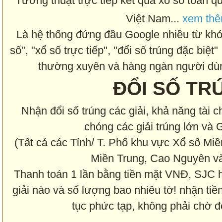
Tường thuật trực tiếp kết quả xổ số toàn 
Việt Nam...
xem thê
Là hệ thống đứng đầu Google nhiều từ khóa
số", "xổ số trực tiếp", "đổi số trúng đặc biệt"
thường xuyên và hàng ngàn người dù
ĐỔI SỐ TR
Nhận đổi số trúng các giải, khả năng tài c
chóng các giải trúng lớn và G
(Tất cả các Tỉnh/ T. Phố khu vực Xổ số Mi
Miền Trung, Cao Nguyên v
Thanh toán 1 lần bằng tiền mặt VNĐ, SJC h
giải nào và số lượng bao nhiêu tờ! nhận ti
tục phức tạp, không phải chờ đợ