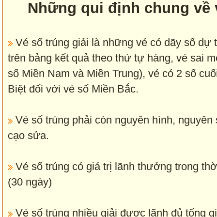
Những qui định chung về v
Vé số trúng giải là những vé có dãy số dự 
trên bảng kết quả theo thứ tự hàng, vé sai mộ
số Miền Nam và Miền Trung), vé có 2 số cuối 
Biệt đối với vé số Miền Bắc.
Vé số trúng phải còn nguyên hình, nguyên 
cạo sửa.
Vé số trúng có giá trị lãnh thưởng trong thờ
(30 ngày)
Vé số trúng nhiều giải được lãnh đủ tổng giá