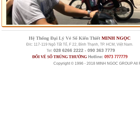
Hệ Thống Đại Lý Vé Số Kiến Thiết
MINH NGỌC
Đ/c: 117-119 Ngô Tất Tố, F 22, Bình Thạnh, TP. HCM, Việt Nam.
028 6266 2222 - 090 363 7779
Tel:
ĐỔI VÉ SỐ TRÚNG THƯỞNG
Hotline:
0973 777779
Copyright © 1996 - 2018 MINH NGOC GROUP All R