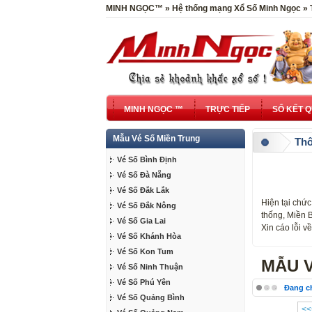
MINH NGỌC™ » Hệ thống mạng Xổ Số Minh Ngọc » Tr
MINH NGỌC ™
TRỰC TIẾP
SỔ KẾT 
Mẫu Vé Số Miền Trung
Thô
Vé Số Bình Định
Vé Số Đà Nẵng
Vé Số Đắk Lắk
Hiện tại chức
Vé Số Đắk Nông
thống, Miền B
Vé Số Gia Lai
Xin cáo lỗi v
Vé Số Khánh Hòa
Vé Số Kon Tum
MẪU V
Vé Số Ninh Thuận
Vé Số Phú Yên
Đang ch
Vé Số Quảng Bình
<<