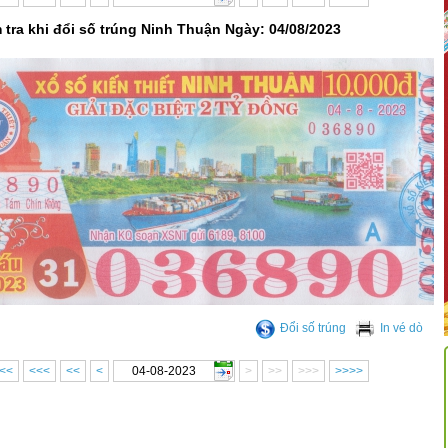
 tra khi đổi số trúng Ninh Thuận Ngày: 04/08/2023
Đổi số trúng
In vé dò
<<
<<<
<<
<
>
>>
>>>
>>>>