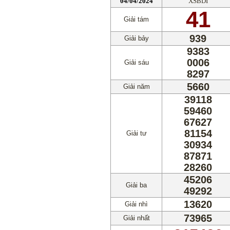
04/04/2024
XSBDI
41
Giải tám
939
Giải bảy
9383
0006
Giải sáu
8297
5660
Giải năm
39118
59460
67627
81154
Giải tư
30934
87871
28260
45206
Giải ba
49292
13620
Giải nhì
73965
Giải nhất