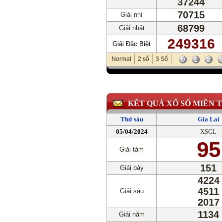
37244
70715
Giải nhì
68799
Giải nhất
249316
Giải Đặc Biệt
0
1
2
Normal
2 số
3 Số
KẾT QUẢ XỔ SỐ MIỀN 
Thứ sáu
Gia Lai
05/04/2024
XSGL
95
Giải tám
151
Giải bảy
4224
4511
Giải sáu
2017
1134
Giải năm