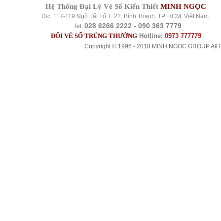
Hệ Thống Đại Lý Vé Số Kiến Thiết
MINH NGỌC
Đ/c: 117-119 Ngô Tất Tố, F 22, Bình Thạnh, TP. HCM, Việt Nam.
028 6266 2222 - 090 363 7779
Tel:
ĐỔI VÉ SỐ TRÚNG THƯỞNG
Hotline:
0973 777779
Copyright © 1996 - 2018 MINH NGOC GROUP All R