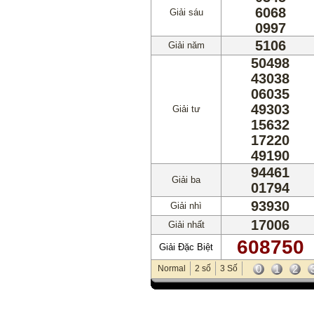
6068
Giải sáu
0997
5106
Giải năm
50498
43038
06035
49303
Giải tư
15632
17220
49190
94461
Giải ba
01794
93930
Giải nhì
17006
Giải nhất
608750
Giải Đặc Biệt
0
1
2
Normal
2 số
3 Số