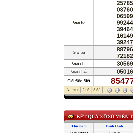
25785
03760
06599
99244
Giải tư
39464
16149
39247
88796
Giải ba
72182
30569
Giải nhì
05016
Giải nhất
8547
Giải Đặc Biệt
0
1
2
Normal
2 số
3 Số
KẾT QUẢ XỔ SỐ MIỀN 
Thứ năm
Bình Định