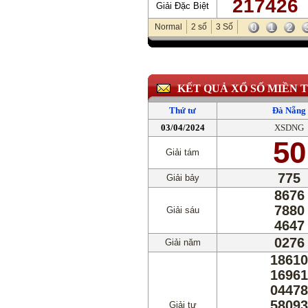
217426
Giải Đặc Biệt
0
1
2
Normal
2 số
3 Số
KẾT QUẢ XỔ SỐ MIỀN 
Thứ tư
Đà Nẵng
03/04/2024
XSDNG
50
Giải tám
775
Giải bảy
8676
7880
Giải sáu
4647
0276
Giải năm
18610
16961
04478
58093
Giải tư