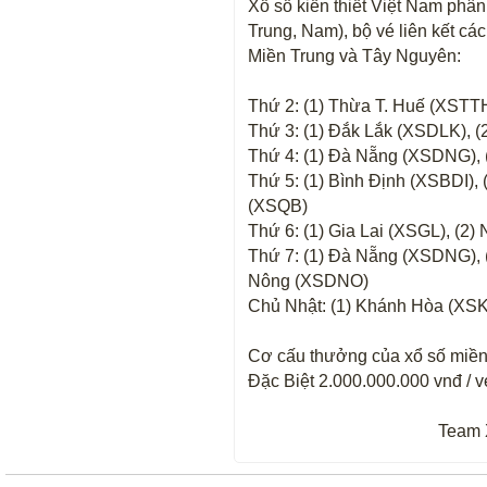
Xổ số kiến thiết Việt Nam phân 
Trung, Nam), bộ vé liên kết các
Miền Trung và Tây Nguyên:
Thứ 2: (1) Thừa T. Huế (XSTT
Thứ 3: (1) Đắk Lắk (XSDLK),
Thứ 4: (1) Đà Nẵng (XSDNG),
Thứ 5: (1) Bình Định (XSBDI), 
(XSQB)
Thứ 6: (1) Gia Lai (XSGL), (2
Thứ 7: (1) Đà Nẵng (XSDNG), 
Nông (XSDNO)
Chủ Nhật: (1) Khánh Hòa (XSK
Cơ cấu thưởng của xổ số miền t
Đặc Biệt 2.000.000.000 vnđ / v
Team 