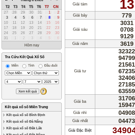
13
Giải tám
T2
T3
T4
T5
T6
T7
CN
27
28
29
30
31
1
2
779
Giải bảy
3
4
5
6
7
8
9
3031
10
11
12
13
14
15
16
17
18
19
20
21
22
23
0708
Giải sáu
24
25
26
27
28
29
30
9129
31
1
2
3
4
5
6
3619
Giải năm
Hôm nay
32322
94799
Tra Cứu Kết Quả Xổ Số
21561
Miền
Tỉnh
Đầu đuôi
67235
Giải tư
32406
27185
63559
31706
Giải ba
15947
Kết quả xổ số Miền Trung
04908
Giải nhì
Kết quả xổ số Bình Định
04473
Giải nhất
Kết quả xổ số Đà Nẵng
3490
Kết quả xổ số Đắk Lắk
Giải Đặc Biệt
Kết quả xổ số Đắk Nông