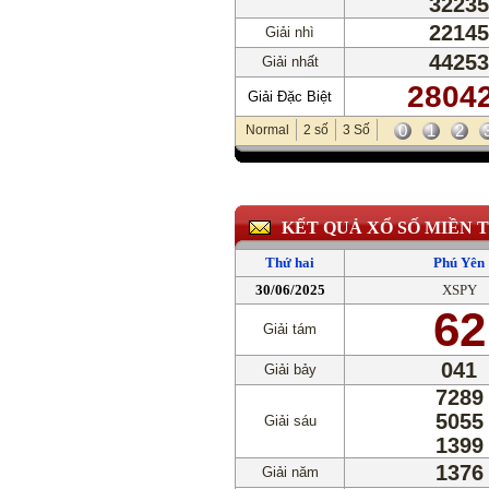
32235
22145
Giải nhì
44253
Giải nhất
2804
Giải Đặc Biệt
0
1
2
Normal
2 số
3 Số
KẾT QUẢ XỔ SỐ MIỀN 
Thứ hai
Phú Yên
30/06/2025
XSPY
62
Giải tám
041
Giải bảy
7289
5055
Giải sáu
1399
1376
Giải năm