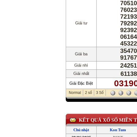
70510
76023
72193
79292
Giải tư
92392
06164
45322
35470
Giải ba
91767
24251
Giải nhì
61138
Giải nhất
0319
Giải Đặc Biệt
0
1
2
Normal
2 số
3 Số
KẾT QUẢ XỔ SỐ MIỀN 
Chủ nhật
Kon Tum