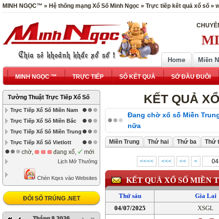
MINH NGỌC™ » Hệ thống mạng Xổ Số Minh Ngọc » Trực tiếp kết quả xổ số »
CHUYÊN
MI
Home
Miền 
MINH NGỌC ™
TRỰC TIẾP
SỔ KẾT QUẢ
SỚ ĐẦU ĐUÔI
KẾT QUẢ XỔ
Tường Thuật Trực Tiếp Xổ Số
Trực Tiếp Xổ Số Miền Nam
Đang chờ xổ số Miền Trung 
Trực Tiếp Xổ Số Miền Bắc
nữa
Trực Tiếp Xổ Số Miền Trung
Miền Trung
Thứ hai
Thứ ba
Thứ 
Trực Tiếp Xổ Số Vietlott
chờ,
đang xổ,
mới
<<<<
<<<
<<
<
Lịch Mở Thưởng
Chèn Kqxs vào Websites
KẾT QUẢ XỔ SỐ MIỀN 
Thứ sáu
Gia Lai
ĐỔI SỐ TRÚNG .NET
04/07/2025
XSGL
Tháng 8 2026