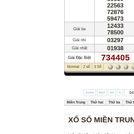
22563
72876
59473
12433
Giải ba
78500
03297
Giải nhì
01938
Giải nhất
734405
Giải Đặc Biệt
0
1
2
Normal
2 số
3 Số
<<<<
<<<
<<
<
Miền Trung
Thứ hai
Thứ ba
Thứ 
XỔ SỐ MIỀN TRUN