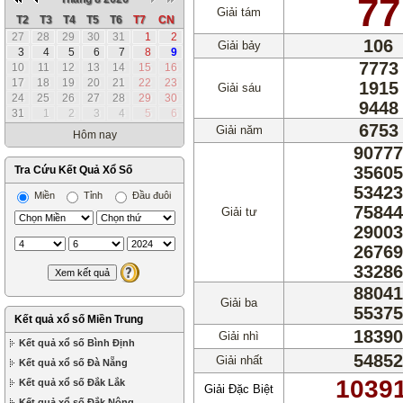
77
Giải tám
T2
T3
T4
T5
T6
T7
CN
27
28
29
30
31
1
2
106
Giải bảy
3
4
5
6
7
8
9
7773
10
11
12
13
14
15
16
17
18
19
20
21
22
23
1915
Giải sáu
24
25
26
27
28
29
30
9448
31
1
2
3
4
5
6
6753
Giải năm
Hôm nay
90777
35605
Tra Cứu Kết Quả Xổ Số
53423
Miền
Tỉnh
Đầu đuôi
75844
Giải tư
29003
26769
33286
88041
Giải ba
55375
Kết quả xổ số Miền Trung
18390
Giải nhì
Kết quả xổ số Bình Định
54852
Giải nhất
Kết quả xổ số Đà Nẵng
1039
Kết quả xổ số Đắk Lắk
Giải Đặc Biệt
Kết quả xổ số Đắk Nông