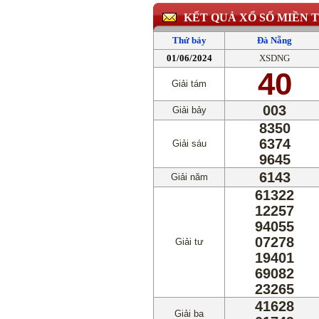
KẾT QUẢ XỔ SỐ MIỀN 
Thứ bảy
Đà Nẵng
01/06/2024
XSDNG
40
Giải tám
003
Giải bảy
8350
6374
Giải sáu
9645
6143
Giải năm
61322
12257
94055
07278
Giải tư
19401
69082
23265
41628
Giải ba