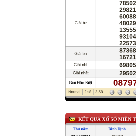
78502
29821
60088
48029
Giải tư
13555
93104
22573
87368
Giải ba
16721
69805
Giải nhì
29502
Giải nhất
0879
Giải Đặc Biệt
0
1
2
Normal
2 số
3 Số
KẾT QUẢ XỔ SỐ MIỀN 
Thứ năm
Bình Định