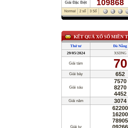
109868
Giải Đặc Biệt
0
1
2
Normal
2 số
3 Số
KẾT QUẢ XỔ SỐ MIỀN 
Thứ tư
Đà Nẵng
29/05/2024
XSDNG
70
Giải tám
652
Giải bảy
7570
8270
Giải sáu
4452
3074
Giải năm
62200
16200
78905
09266
Giải tư