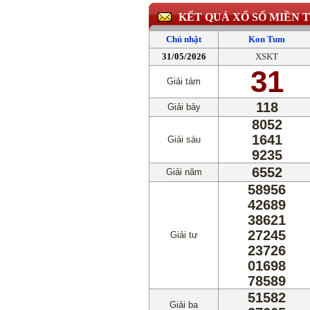
KẾT QUẢ XỔ SỐ MIỀN 
Chủ nhật
Kon Tum
31/05/2026
XSKT
31
Giải tám
118
Giải bảy
8052
1641
Giải sáu
9235
6552
Giải năm
58956
42689
38621
27245
Giải tư
23726
01698
78589
51582
Giải ba