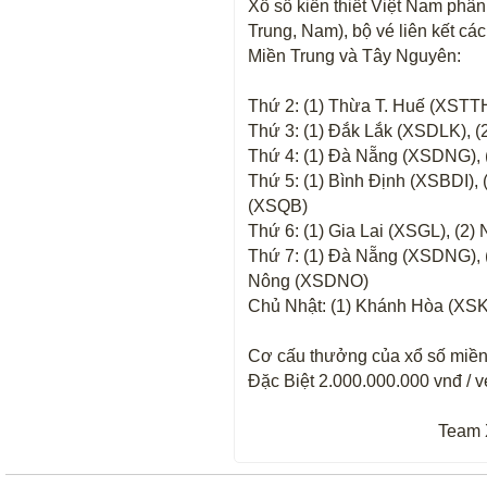
Xổ số kiến thiết Việt Nam phân 
Trung, Nam), bộ vé liên kết các
Miền Trung và Tây Nguyên:
Thứ 2: (1) Thừa T. Huế (XSTT
Thứ 3: (1) Đắk Lắk (XSDLK),
Thứ 4: (1) Đà Nẵng (XSDNG),
Thứ 5: (1) Bình Định (XSBDI), 
(XSQB)
Thứ 6: (1) Gia Lai (XSGL), (2
Thứ 7: (1) Đà Nẵng (XSDNG), 
Nông (XSDNO)
Chủ Nhật: (1) Khánh Hòa (XSK
Cơ cấu thưởng của xổ số miền t
Đặc Biệt 2.000.000.000 vnđ / v
Team 