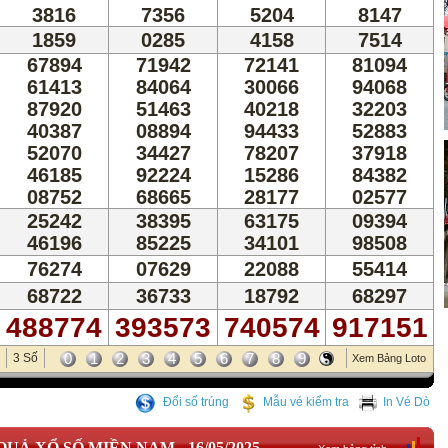
3816
7356
5204
8147
1859
0285
4158
7514
67894
71942
72141
81094
61413
84064
30066
94068
87920
51463
40218
32203
40387
08894
94433
52883
52070
34427
78207
37918
46185
92224
15286
84382
08752
68665
28177
02577
25242
38395
63175
09394
46196
85225
34101
98508
76274
07629
22088
55414
68722
36733
18792
68297
488774
393573
740574
917151
0
1
2
3
4
5
6
7
8
9
3 Số
Xem Bảng Loto
Đổi số trúng
Mẫu vé kiểm tra
In Vé Dò
-
QUẢ XỔ SỐ MIỀN NAM
16/05/2025