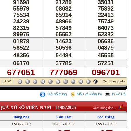
91698
21280
35031
55979
08682
75892
75534
65914
22413
24239
48966
75749
82315
57849
64073
89975
65552
52382
01878
14623
06636
58522
50536
04879
48356
54484
45555
06170
37785
57251
677051
777059
096701
0
1
2
3
4
5
6
7
8
9
3 Số
Xem Bảng Loto
Đổi số trúng
Mẫu vé kiểm tra
In Vé Dò
-
QUẢ XỔ SỐ MIỀN NAM
14/05/2025
Xem bảng tỉnh...
Đồng Nai
Cần Thơ
Sóc Trăng
XSDN - 5K2
XSCT - K2T5
XSST - K2T5