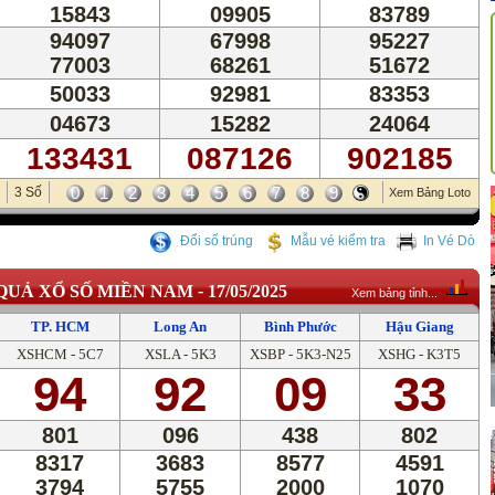
15843
09905
83789
94097
67998
95227
77003
68261
51672
50033
92981
83353
04673
15282
24064
133431
087126
902185
0
1
2
3
4
5
6
7
8
9
3 Số
Xem Bảng Loto
Đổi số trúng
Mẫu vé kiểm tra
In Vé Dò
-
QUẢ XỔ SỐ MIỀN NAM
17/05/2025
Xem bảng tỉnh...
TP. HCM
Long An
Bình Phước
Hậu Giang
XSHCM - 5C7
XSLA - 5K3
XSBP - 5K3-N25
XSHG - K3T5
94
92
09
33
801
096
438
802
8317
3683
8577
4591
3794
5755
2000
1070