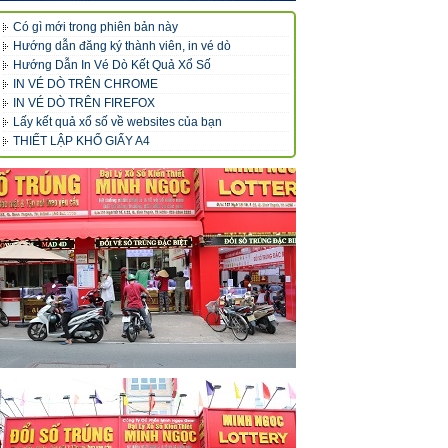
Có gì mới trong phiên bản này
Hướng dẫn đăng ký thành viên, in vé dò
Hướng Dẫn In Vé Dò Kết Quả Xổ Số
IN VÉ DÒ TRÊN CHROME
IN VÉ DÒ TRÊN FIREFOX
Lấy kết quả xổ số về websites của bạn
THIẾT LẬP KHỔ GIẤY A4