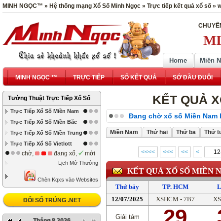
MINH NGỌC™ » Hệ thống mạng Xổ Số Minh Ngọc » Trực tiếp kết quả xổ số »
CHUYÊN
MI
Home
Miền 
MINH NGỌC ™
TRỰC TIẾP
SỔ KẾT QUẢ
SỚ ĐẦU ĐUÔI
KẾT QUẢ X
Tường Thuật Trực Tiếp Xổ Số
Trực Tiếp Xổ Số Miền Nam
Đang chờ xổ số Miền Nam l
Trực Tiếp Xổ Số Miền Bắc
Miền Nam
Thứ hai
Thứ ba
Thứ t
Trực Tiếp Xổ Số Miền Trung
Trực Tiếp Xổ Số Vietlott
<<<<
<<<
<<
<
chờ,
đang xổ,
mới
Lịch Mở Thưởng
KẾT QUẢ XỔ SỐ MIỀN 
Chèn Kqxs vào Websites
Thứ bảy
TP. HCM
L
12/07/2025
XSHCM - 7B7
XS
ĐỔI SỐ TRÚNG .NET
29
Giải tám
Tháng 8 2026