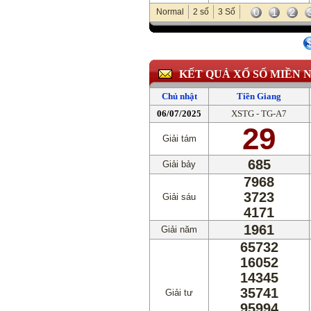
0
1
2
Normal
2 số
3 Số
KẾT QUẢ XỔ SỐ MIỀN 
Chủ nhật
Tiền Giang
06/07/2025
XSTG - TG-A7
29
Giải tám
685
Giải bảy
7968
3723
Giải sáu
4171
1961
Giải năm
65732
16052
14345
35741
Giải tư
95994