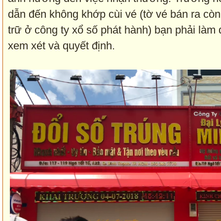
dẫn đến không khớp cùi vé (tờ vé bán ra còn
trữ ở công ty xổ số phát hành) bạn phải làm
xem xét và quyết định.