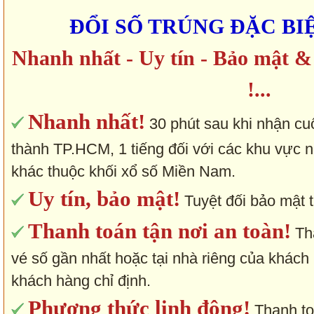
ĐỔI SỐ TRÚNG ĐẶC BI
Nhanh nhất - Uy tín - Bảo mật &
!...
Nhanh nhất!
30 phút sau khi nhận cuộ
thành TP.HCM, 1 tiếng đối với các khu vực n
khác thuộc khối xổ số Miền Nam.
Uy tín, bảo mật!
Tuyệt đối bảo mật t
Thanh toán tận nơi an toàn!
Tha
vé số gần nhất hoặc tại nhà riêng của khác
khách hàng chỉ định.
Phương thức linh động!
Thanh to