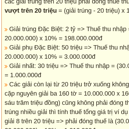
các giải trúng trên 20 triệu phải đóng thuế t
vượt trên 20 triệu
= (giải trúng - 20 triệu) x
Giải trúng Đặc Biệt: 2 tỷ => Thuế thu nhập 
20.000.000) x 10% = 198.000.000đ
Giải phụ Đặc Biệt: 50 triệu => Thuế thu nh
20.000.000) x 10% = 3.000.000đ
Giải nhất: 30 triệu => Thuế thu nhập = (30
= 1.000.000đ
Các giải còn lại từ 20 triệu trở xuống khôn
cặp nguyên giải ba 160 tờ = 10.000.000 x 16
sáu trăm triệu đồng) cũng không phải đóng t
trúng nhiều giải thì tính thuế tổng giá trị ví d
giải 8 trên 20 triệu => phải đóng thuế là (30