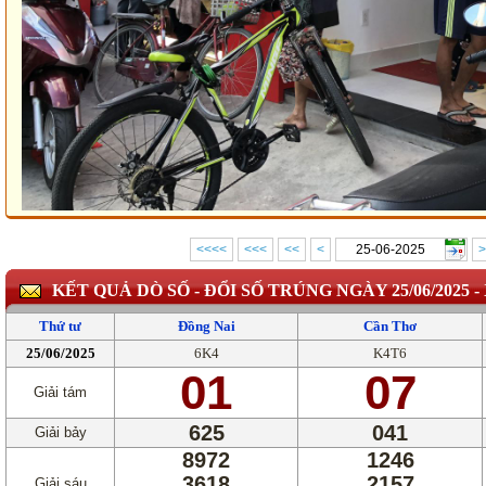
<<<<
<<<
<<
<
>
KẾT QUẢ DÒ SỐ - ĐỔI SỐ TRÚNG NGÀY 25/06/2025 
Thứ tư
Đồng Nai
Cần Thơ
25/06/2025
6K4
K4T6
01
07
Giải tám
625
041
Giải bảy
8972
1246
3618
2157
Giải sáu