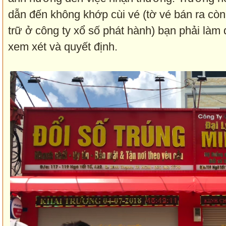
dẫn đến không khớp cùi vé (tờ vé bán ra còn
trữ ở công ty xổ số phát hành) bạn phải làm
xem xét và quyết định.