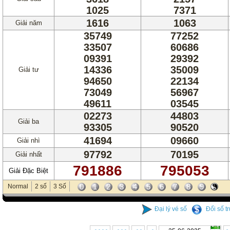
1025
7371
1616
1063
Giải năm
35749
77252
33507
60686
09391
29392
14336
35009
Giải tư
94650
22134
73049
56967
49611
03545
02273
44803
Giải ba
93305
90520
41694
09660
Giải nhì
97792
70195
Giải nhất
791886
795053
Giải Đặc Biệt
0
1
2
3
4
5
6
7
8
9
Normal
2 số
3 Số
Đại lý vé số
Đổi số t