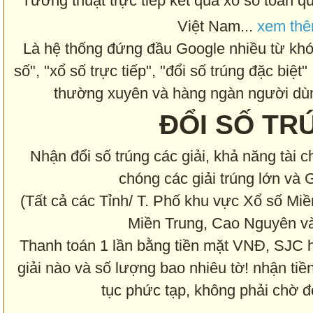
Tường thuật trực tiếp kết quả xổ số toàn 
Việt Nam...
xem thê
Là hệ thống đứng đầu Google nhiều từ khóa
số", "xổ số trực tiếp", "đổi số trúng đặc biệt"
thường xuyên và hàng ngàn người dù
ĐỔI SỐ TR
Nhận đổi số trúng các giải, khả năng tài c
chóng các giải trúng lớn và G
(Tất cả các Tỉnh/ T. Phố khu vực Xổ số Mi
Miền Trung, Cao Nguyên v
Thanh toán 1 lần bằng tiền mặt VNĐ, SJC h
giải nào và số lượng bao nhiêu tờ! nhận ti
tục phức tạp, không phải chờ đợ