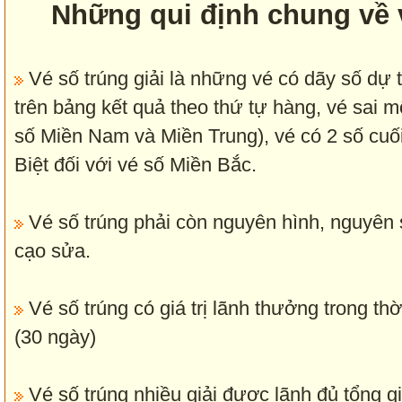
Những qui định chung về v
Vé số trúng giải là những vé có dãy số dự 
trên bảng kết quả theo thứ tự hàng, vé sai mộ
số Miền Nam và Miền Trung), vé có 2 số cuối 
Biệt đối với vé số Miền Bắc.
Vé số trúng phải còn nguyên hình, nguyên 
cạo sửa.
Vé số trúng có giá trị lãnh thưởng trong thờ
(30 ngày)
Vé số trúng nhiều giải được lãnh đủ tổng giá