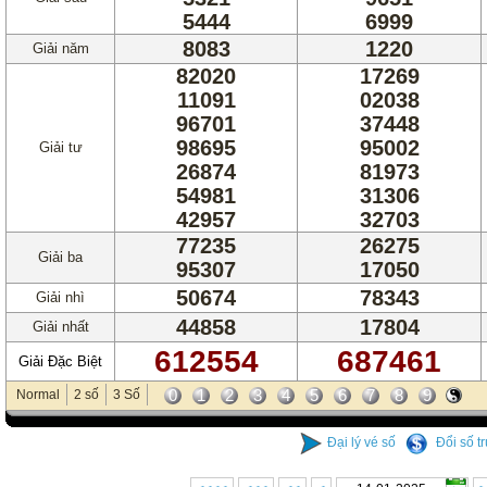
5444
6999
8083
1220
Giải năm
82020
17269
11091
02038
96701
37448
98695
95002
Giải tư
26874
81973
54981
31306
42957
32703
77235
26275
Giải ba
95307
17050
50674
78343
Giải nhì
44858
17804
Giải nhất
612554
687461
Giải Đặc Biệt
0
1
2
3
4
5
6
7
8
9
Normal
2 số
3 Số
Đại lý vé số
Đổi số t