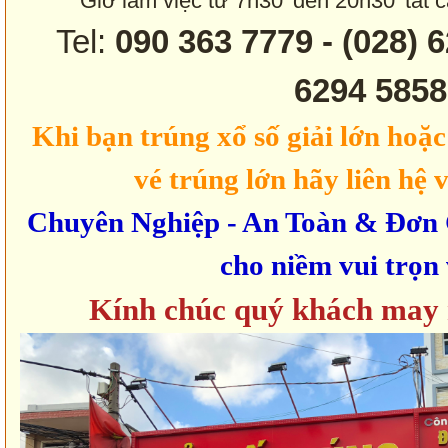
Giờ làm việc từ 7h30' đến 20h30' tất c
Tel:
090 363 7779 - (028) 6
6294 5858
Khi bạn trúng xổ số giải lớn hoặc 
vé trúng lớn hãy liên hệ 
Chuyên Nghiệp - An Toàn & Đơn 
cho niềm vui trọn 
Kính chúc quý khách may m