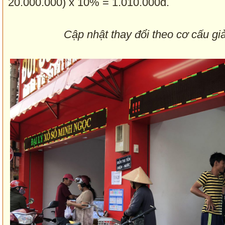
20.000.000) x 10% = 1.010.000đ.
Cập nhật thay đổi theo cơ cấu gi