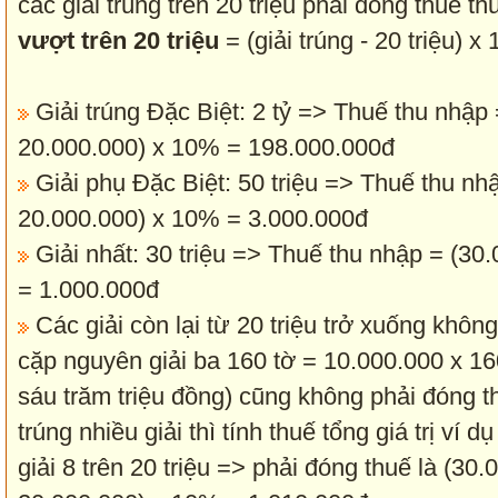
các giải trúng trên 20 triệu phải đóng thuế t
vượt trên 20 triệu
= (giải trúng - 20 triệu) x
Giải trúng Đặc Biệt: 2 tỷ => Thuế thu nhập 
20.000.000) x 10% = 198.000.000đ
Giải phụ Đặc Biệt: 50 triệu => Thuế thu nh
20.000.000) x 10% = 3.000.000đ
Giải nhất: 30 triệu => Thuế thu nhập = (30
= 1.000.000đ
Các giải còn lại từ 20 triệu trở xuống khôn
cặp nguyên giải ba 160 tờ = 10.000.000 x 16
sáu trăm triệu đồng) cũng không phải đóng t
trúng nhiều giải thì tính thuế tổng giá trị ví d
giải 8 trên 20 triệu => phải đóng thuế là (30