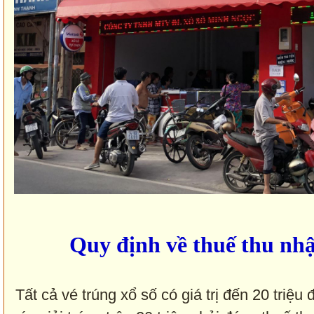
Quy định về thuế thu nhậ
Tất cả vé trúng xổ số có giá trị đến 20 triệu