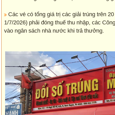
Các vé có tổng giá trị các giải trúng trên 20
1/7/2026) phải đóng thuế thu nhập, các Côn
vào ngân sách nhà nước khi trả thưởng.