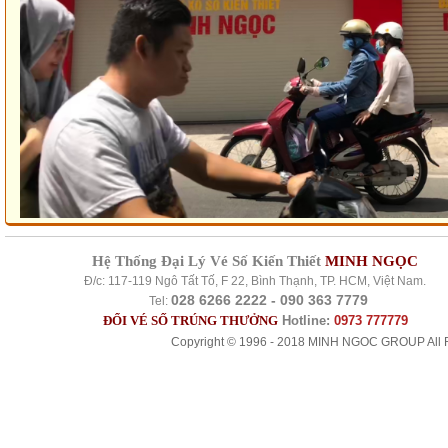
Hệ Thống Đại Lý Vé Số Kiến Thiết
MINH NGỌC
Đ/c: 117-119 Ngô Tất Tố, F 22, Bình Thạnh, TP. HCM, Việt Nam.
028 6266 2222 - 090 363 7779
Tel:
ĐỔI VÉ SỐ TRÚNG THƯỞNG
Hotline:
0973 777779
Copyright © 1996 - 2018 MINH NGOC GROUP All R