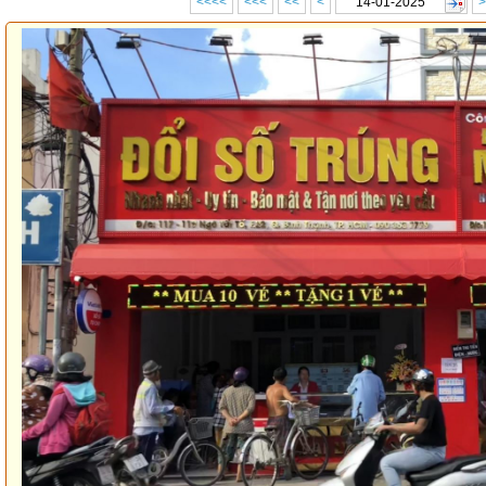
<<<<
<<<
<<
<
>