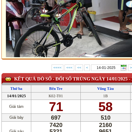
<<<<
<<<
<<
<
>
KẾT QUẢ DÒ SỐ - ĐỔI SỐ TRÚNG NGÀY 14/01/2025 
Thứ ba
Bến Tre
Vũng Tàu
14/01/2025
K02-T01
1B
71
58
Giải tám
697
510
Giải bảy
7420
2160
5321
9651
Giải sáu