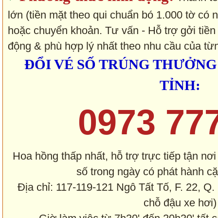
lớn (tiền mặt theo qui chuẩn bó 1.000 tờ có
hoặc chuyển khoản. Tư vấn - Hỗ trợ gởi tiền
động & phù hợp lý nhất theo nhu cầu của từ
ĐỔI VÉ SỐ TRÚNG THƯỞNG
TỈNH:
0973 77
Hoa hồng thấp nhất, hỗ trợ trực tiếp tận nơi
số trong ngày có phát hành cặ
Địa chỉ: 117-119-121 Ngô Tất Tố, F. 22, Q
chỗ đậu xe hơi)