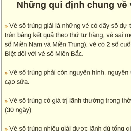
Những qui định chung về v
Vé số trúng giải là những vé có dãy số dự 
trên bảng kết quả theo thứ tự hàng, vé sai mộ
số Miền Nam và Miền Trung), vé có 2 số cuối 
Biệt đối với vé số Miền Bắc.
Vé số trúng phải còn nguyên hình, nguyên 
cạo sửa.
Vé số trúng có giá trị lãnh thưởng trong thờ
(30 ngày)
Vé số trúng nhiều giải được lãnh đủ tổng giá