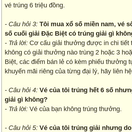
vé trúng 6 triệu đồng.
- Câu hỏi 3:
Tôi mua xổ số miền nam, vé số 
số cuối giải Đặc Biệt có trúng giải gì khô
- Trả lời:
Cơ cấu giải thưởng được in chi tiết 
không có giải thưởng nào trùng 2 hoặc 3 hoặ
Biệt, các điểm bán lẻ có kèm phiếu thưởng 
khuyến mãi riêng của từng đại lý, hãy liên hệ
- Câu hỏi 4:
Vé của tôi trúng hết 6 số nhưn
giải gì không?
- Trả lời:
Vé của bạn không trúng thưởng.
- Câu hỏi 5:
Vé của tôi trúng giải nhưng do