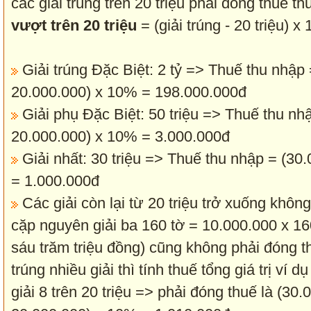
các giải trúng trên 20 triệu phải đóng thuế t
vượt trên 20 triệu
= (giải trúng - 20 triệu) x
Giải trúng Đặc Biệt: 2 tỷ => Thuế thu nhập 
20.000.000) x 10% = 198.000.000đ
Giải phụ Đặc Biệt: 50 triệu => Thuế thu nh
20.000.000) x 10% = 3.000.000đ
Giải nhất: 30 triệu => Thuế thu nhập = (30
= 1.000.000đ
Các giải còn lại từ 20 triệu trở xuống khôn
cặp nguyên giải ba 160 tờ = 10.000.000 x 16
sáu trăm triệu đồng) cũng không phải đóng t
trúng nhiều giải thì tính thuế tổng giá trị ví d
giải 8 trên 20 triệu => phải đóng thuế là (30