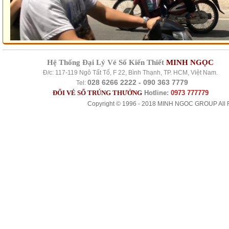
Hệ Thống Đại Lý Vé Số Kiến Thiết
MINH NGỌC
Đ/c: 117-119 Ngô Tất Tố, F 22, Bình Thạnh, TP. HCM, Việt Nam.
028 6266 2222 - 090 363 7779
Tel:
ĐỔI VÉ SỐ TRÚNG THƯỞNG
Hotline:
0973 777779
Copyright © 1996 - 2018 MINH NGOC GROUP All R