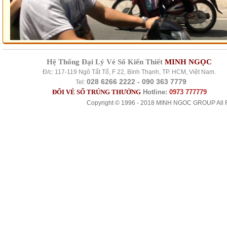
Hệ Thống Đại Lý Vé Số Kiến Thiết
MINH NGỌC
Đ/c: 117-119 Ngô Tất Tố, F 22, Bình Thạnh, TP. HCM, Việt Nam.
028 6266 2222 - 090 363 7779
Tel:
ĐỔI VÉ SỐ TRÚNG THƯỞNG
Hotline:
0973 777779
Copyright © 1996 - 2018 MINH NGOC GROUP All R