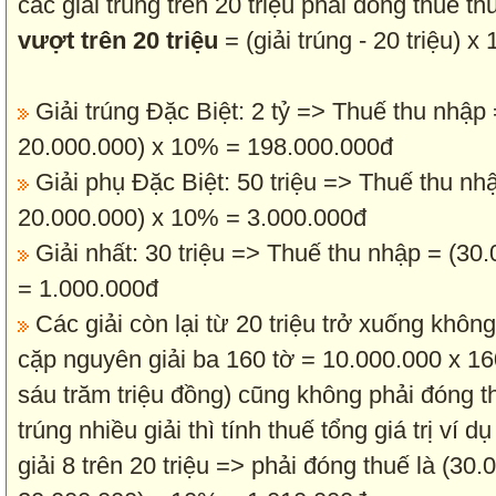
các giải trúng trên 20 triệu phải đóng thuế t
vượt trên 20 triệu
= (giải trúng - 20 triệu) x
Giải trúng Đặc Biệt: 2 tỷ => Thuế thu nhập 
20.000.000) x 10% = 198.000.000đ
Giải phụ Đặc Biệt: 50 triệu => Thuế thu nh
20.000.000) x 10% = 3.000.000đ
Giải nhất: 30 triệu => Thuế thu nhập = (30
= 1.000.000đ
Các giải còn lại từ 20 triệu trở xuống khôn
cặp nguyên giải ba 160 tờ = 10.000.000 x 16
sáu trăm triệu đồng) cũng không phải đóng t
trúng nhiều giải thì tính thuế tổng giá trị ví d
giải 8 trên 20 triệu => phải đóng thuế là (30