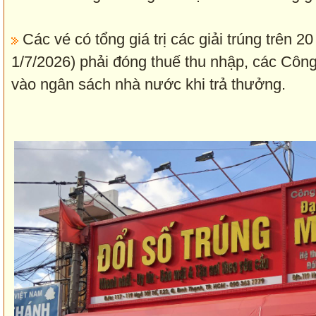
Các vé có tổng giá trị các giải trúng trên 20
1/7/2026) phải đóng thuế thu nhập, các Côn
vào ngân sách nhà nước khi trả thưởng.