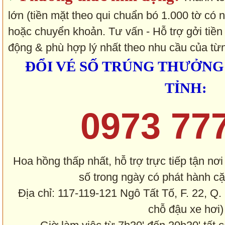
lớn (tiền mặt theo qui chuẩn bó 1.000 tờ có
hoặc chuyển khoản. Tư vấn - Hỗ trợ gởi tiền
động & phù hợp lý nhất theo nhu cầu của từ
ĐỔI VÉ SỐ TRÚNG THƯỞNG
TỈNH:
0973 77
Hoa hồng thấp nhất, hỗ trợ trực tiếp tận nơi
số trong ngày có phát hành cặ
Địa chỉ: 117-119-121 Ngô Tất Tố, F. 22, Q
chỗ đậu xe hơi)