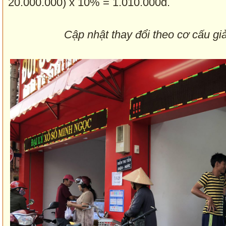
20.000.000) x 10% = 1.010.000đ.
Cập nhật thay đổi theo cơ cấu gi