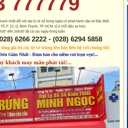
3 777779
nhanh nhất đối với đại lý vé số trong ngày có phát hành cặp vé Đặc Biệt.
Tố, F. 22, Q. Bình Thạnh, TP. HCM. (Có chỗ đậu xe hơi)
h30' đến 20h30' tất cả các ngày trong tuần.
028) 6266 2222 - (
028) 6294 5858
tổng giá trị các tờ vé trúng lớn hãy liên hệ với chúng tôi!
n Giản Nhất - Đảm bảo cho niềm vui trọn vẹn!...
ý khách may mắn phát tài!...