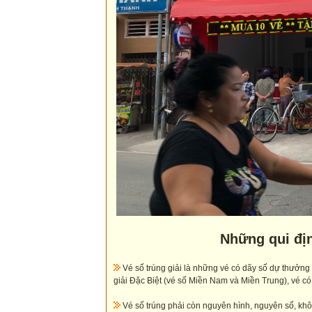
Những qui địn
Vé số trúng giải là những vé có dãy số dự thưởng t
giải Đặc Biệt (vé số Miền Nam và Miền Trung), vé có 
Vé số trúng phải còn nguyên hình, nguyên số, khô