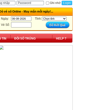
Ghi nhớ
Dò vé số Online - May mắn mỗi ngày!...
Ngày:
Tỉnh:
Vé Số:
 TIN
ĐỔI SỐ TRÚNG
HELP ?