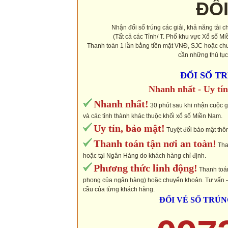
ĐỔ
Nhận đổi số trúng các giải, khả năng tài ch
(Tất cả các Tỉnh/ T. Phố khu vực Xổ số 
Thanh toán 1 lần bằng tiền mặt VNĐ, SJC hoặc chuy
cần những thủ tục
ĐỔI SỐ T
Nhanh nhất - Uy tín
Nhanh nhất!
30 phút sau khi nhận cuộc gọ
và các tỉnh thành khác thuộc khối xổ số Miền Nam.
Uy tín, bảo mật!
Tuyệt đối bảo mật thôn
Thanh toán tận nơi an toàn!
Than
hoặc tại Ngân Hàng do khách hàng chỉ định.
Phương thức linh động!
Thanh toán
phong của ngân hàng) hoặc chuyển khoản. Tư vấn - H
cầu của từng khách hàng.
ĐỔI VÉ SỐ TRÚ