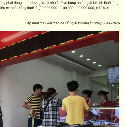
ng phải đóng thuế nhưng lưu ý nếu 1 tờ vé trúng nhiều giải thì tính thuế tổng
20 triệu => phải đóng thuế là (30.000.000 + 100.000 - 20.000.000) x 10% =
Cập nhật thay đổi theo cơ cấu giải thưởng từ
ngày 30
/06/2026