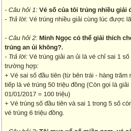
- Câu hỏi 1:
Vé số của tôi trúng nhiều giải
- Trả lời:
Vé trúng nhiều giải cùng lúc được lãn
- Câu hỏi 2:
Minh Ngọc có thể giải thích ch
trúng an ủi không?.
- Trả lời:
Vé trúng giải an ủi là vé chỉ sai 1 số
trường hợp:
+ Vé sai số đầu tiên (từ bên trái - hàng trăm 
tiếp là vé trúng 50 triệu đồng (Còn gọi là giả
01/01/2017 = 100 triệu)
+ Vé trúng số đầu tiên và sai 1 trong 5 số còn
vé trúng 6 triệu đồng.