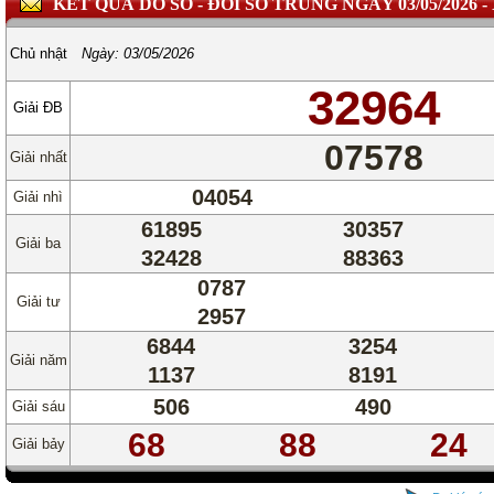
KẾT QUẢ DÒ SỐ - ĐỔI SỐ TRÚNG NGÀY 03/05/2026 -
Chủ nhật
Ngày:
03/05/2026
32964
Giải ĐB
07578
Giải nhất
04054
Giải nhì
61895
30357
Giải ba
32428
88363
0787
Giải tư
2957
6844
3254
Giải năm
1137
8191
506
490
Giải sáu
68
88
24
Giải bảy