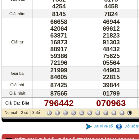
4254
4458
8145
7824
Giải năm
66658
46944
42064
69612
63871
21823
16873
91303
Giải tư
88917
48432
59386
75625
72196
05564
21999
44903
Giải ba
84605
22815
87425
39844
Giải nhì
87565
01799
Giải nhất
796442
070963
Giải Đặc Biệt
0
1
2
3
4
5
6
7
8
9
Normal
2 số
3 Số
Đại lý vé số
Đổi số t