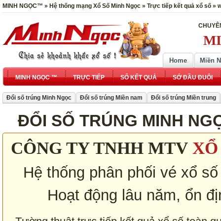
MINH NGỌC™ » Hệ thống mạng Xổ Số Minh Ngọc » Trực tiếp kết quả xổ số »
CHUYÊN
MI
Home
Miền 
MINH NGỌC ™
TRỰC TIẾP
SỔ KẾT QUẢ
SỚ ĐẦU ĐUÔI
Đổi số trúng Minh Ngọc
Đổi số trúng Miền nam
Đổi số trúng Miền trung
ĐỔI SỐ TRÚNG MINH NGỌC
CÔNG TY TNHH MTV
XỔ
Hệ thống phân phối vé xổ số k
Hoạt động lâu năm, ổn địn