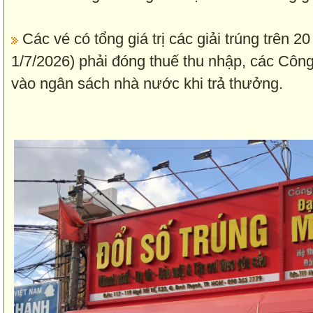
Các vé có tổng giá trị các giải trúng trên 20
1/7/2026) phải đóng thuế thu nhập, các Côn
vào ngân sách nhà nước khi trả thưởng.