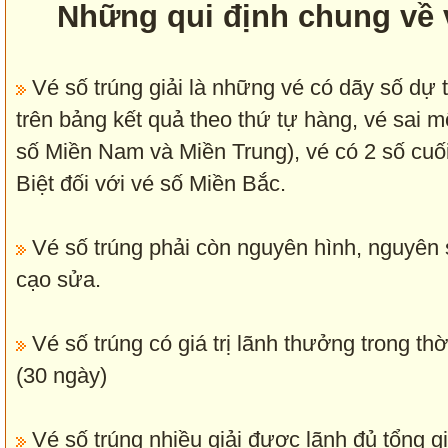
Những qui định chung về v
Vé số trúng giải là những vé có dãy số dự 
trên bảng kết quả theo thứ tự hàng, vé sai mộ
số Miền Nam và Miền Trung), vé có 2 số cuối 
Biệt đối với vé số Miền Bắc.
Vé số trúng phải còn nguyên hình, nguyên 
cạo sửa.
Vé số trúng có giá trị lãnh thưởng trong thờ
(30 ngày)
Vé số trúng nhiều giải được lãnh đủ tổng giá