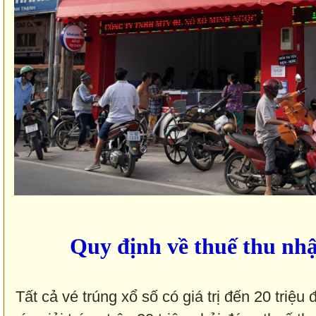
Quy định về thuế thu nhậ
Tất cả vé trúng xổ số có giá trị đến 20 triệu