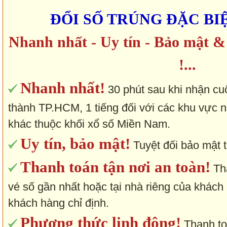
ĐỔI SỐ TRÚNG ĐẶC BI
Nhanh nhất - Uy tín - Bảo mật &
!...
Nhanh nhất!
30 phút sau khi nhận cuộ
thành TP.HCM, 1 tiếng đối với các khu vực n
khác thuộc khối xổ số Miền Nam.
Uy tín, bảo mật!
Tuyệt đối bảo mật t
Thanh toán tận nơi an toàn!
Tha
vé số gần nhất hoặc tại nhà riêng của khác
khách hàng chỉ định.
Phương thức linh động!
Thanh to