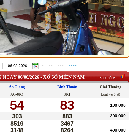
>
>>
>>>
>>>>
 NGÀY 06/08/2026 - XỔ SỐ MIỀN NAM
Xem thêm!...
An Giang
Bình Thuận
Giải Thưởng
AG-8K1
8K1
Loại vé 6 số
54
83
100,000
303
883
200,000
8519
3467
3148
8264
400,000