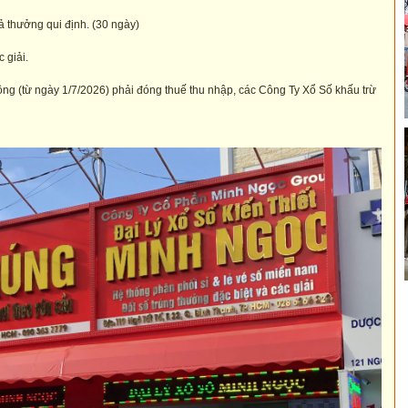
rả thưởng qui định. (30 ngày)
 giải.
u đồng (từ ngày 1/7/2026) phải đóng thuế thu nhập, các Công Ty Xổ Số khấu trừ