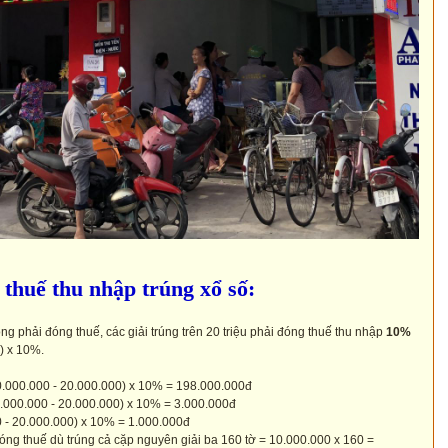
 thuế thu nhập trúng xổ số:
ông phải đóng thuế, các giải trúng trên 20 triệu phải đóng thuế thu nhập
10%
u) x 10%.
00.000.000 - 20.000.000) x 10% = 198.000.000đ
50.000.000 - 20.000.000) x 10% = 3.000.000đ
0 - 20.000.000) x 10% = 1.000.000đ
đóng thuế dù trúng cả cặp nguyên giải ba 160 tờ = 10.000.000 x 160 =