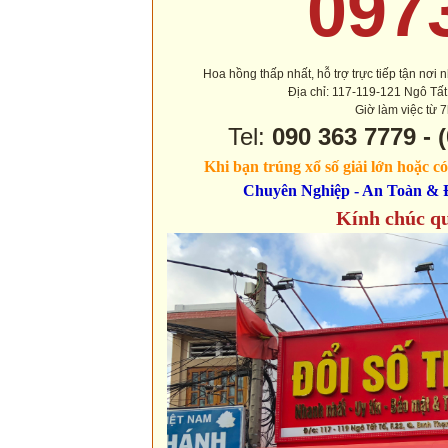
097
Hoa hồng thấp nhất, hỗ trợ trực tiếp tận nơi 
Địa chỉ: 117-119-121 Ngô Tất 
Giờ làm việc từ 7
Tel:
090 363 7779 - (
Khi bạn trúng xổ số giải lớn hoặc có 
Chuyên Nghiệp - An Toàn & Đơ
Kính chúc qu