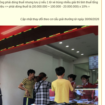
ng phải đóng thuế nhưng lưu ý nếu 1 tờ vé trúng nhiều giải thì tính thuế tổng
20 triệu => phải đóng thuế là (30.000.000 + 100.000 - 20.000.000) x 10% =
Cập nhật thay đổi theo cơ cấu giải thưởng từ
ngày 30
/06/2026