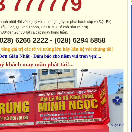
3 777779
nhanh nhất đối với đại lý vé số trong ngày có phát hành cặp vé Đặc Biệt.
Tố, F. 22, Q. Bình Thạnh, TP. HCM. (Có chỗ đậu xe hơi)
h30' đến 20h30' tất cả các ngày trong tuần.
028) 6266 2222 - (
028) 6294 5858
tổng giá trị các tờ vé trúng lớn hãy liên hệ với chúng tôi!
n Giản Nhất - Đảm bảo cho niềm vui trọn vẹn!...
ý khách may mắn phát tài!...