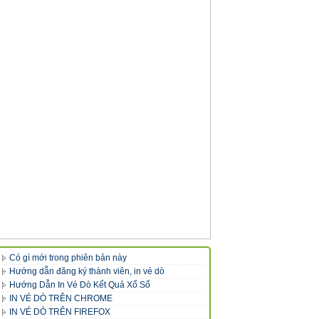
Có gì mới trong phiên bản này
Hướng dẫn đăng ký thành viên, in vé dò
Hướng Dẫn In Vé Dò Kết Quả Xổ Số
IN VÉ DÒ TRÊN CHROME
IN VÉ DÒ TRÊN FIREFOX