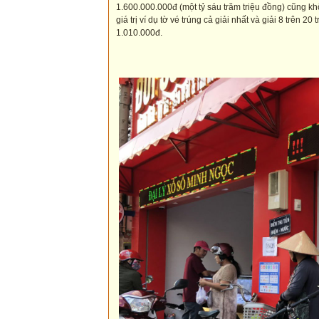
1.600.000.000đ (một tỷ sáu trăm triệu đồng) cũng khô
giá trị ví dụ tờ vé trúng cả giải nhất và giải 8 trên 
1.010.000đ.