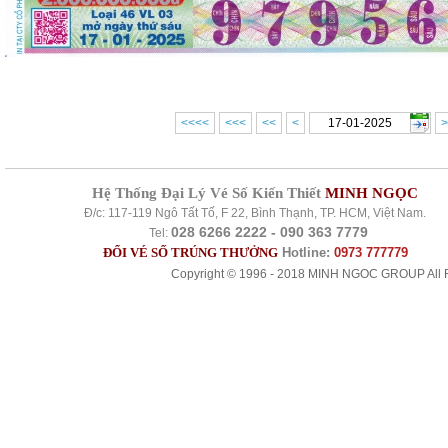
<<<<
<<<
<<
<
>
Hệ Thống Đại Lý Vé Số Kiến Thiết
MINH NGỌC
Đ/c: 117-119 Ngô Tất Tố, F 22, Bình Thạnh, TP. HCM, Việt Nam.
028 6266 2222 - 090 363 7779
Tel:
ĐỔI VÉ SỐ TRÚNG THƯỞNG
Hotline:
0973 777779
Copyright © 1996 - 2018 MINH NGOC GROUP All R