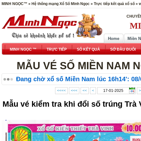
MINH NGỌC™ » Hệ thống mạng Xổ Số Minh Ngọc » Trực tiếp kết quả xổ số »
CHUYÊN
MI
Home
Miền 
MINH NGỌC ™
TRỰC TIẾP
SỔ KẾT QUẢ
SỚ ĐẦU ĐUÔI
MẪU VÉ SỐ MIỀN NAM NG
Đang chờ xổ số Miền Nam lúc 16h14': 08/
<<<<
<<<
<<
<
>
Mẫu vé kiểm tra khi đổi số trúng Trà