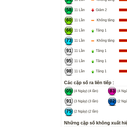
58
11 Lần
Giảm 2
60
11 Lần
Không tăng
66
11 Lần
Tăng 1
73
11 Lần
Không tăng
91
11 Lần
Tăng 1
95
11 Lần
Tăng 1
98
11 Lần
Tăng 1
Các cặp số ra liên tiếp :
05
83
(4 Ngày) (4 lần)
(4 Ngà
91
02
(3 Ngày) (3 lần)
(2 Ngà
75
(2 Ngày) (2 lần)
Những cặp số không xuất hiệ