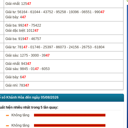
Giải nhất: 125
47
Giải tư: 56164 - 61044 - 43752 - 95258 - 19396 - 06551 - 990
47
Giải bảy: 4
47
Giải ba: 992
47
- 75422
Giải đặc biệt: 1012
47
Giải ba: 919
47
- 46757
Giải tư: 781
47
- 01746 - 25397 - 86073 - 24156 - 26753 - 61804
Giải sáu: 1275 - 3000 - 39
47
Giải nhất: 943
47
Giải sáu: 9845 - 01
47
- 6053
Giải bảy: 6
47
Giải nhì: 783
47
ổ số Khánh Hòa đến ngày 05/08/2026
ất hiện nhiều nhất trong 5 lần quay:
Không tăng
Không tăng