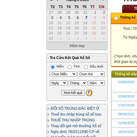
T2
T3
T4
T5
T6
T7
CN
T
27
28
29
30
31
1
2
Thống kê 
3
4
5
6
7
8
9
10
11
12
13
14
15
16
17
18
19
20
21
22
23
Tỉnh / TP
24
25
26
27
28
29
30
Từ Ngày
31
1
2
3
4
5
6
Hôm nay
Chọn tỉnh, nh
Tra Cứu Kết Quả Xổ Số
thời gian từ 
Miền
Tỉnh
Đầu đuôi
Thống kê dãy 
03/09/2025
20/08/2025
27/07/2025
ĐỔI SỐ TRÚNG ĐẶC BIỆT Ở
ĐÂU & THỦ TỤC NHƯ THẾ NÀO?
Thuế thu nhập trúng xổ số bao
08/06/2025
nhiêu phần trăm?
THUẾ THU NHẬP TRÚNG
01/06/2025
THƯỞNG XỔ SỐ
Thay đổi giờ mở thưởng Xổ số
Miền Bắc
Nghị định 78/2012/NĐ-CP về
09/04/2025