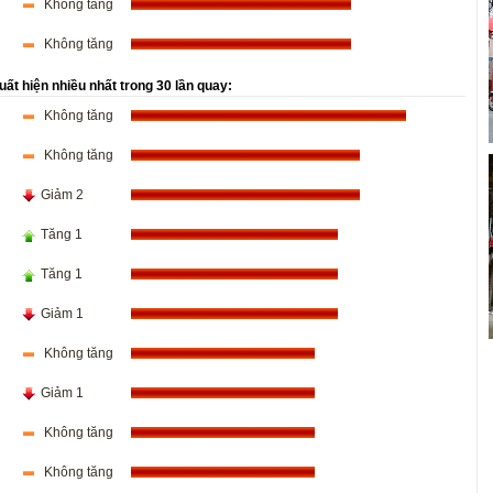
Không tăng
Không tăng
ất hiện nhiều nhất trong 30 lần quay:
Không tăng
Không tăng
Giảm 2
Tăng 1
Tăng 1
Giảm 1
Không tăng
Giảm 1
Không tăng
Không tăng