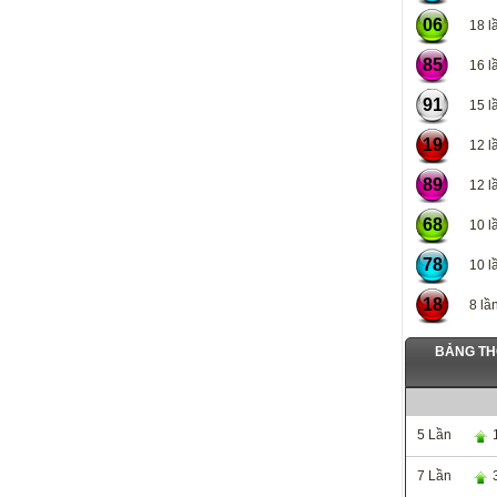
06
18 l
85
16 l
91
15 l
19
12 l
89
12 l
68
10 l
78
10 l
18
8 lầ
BẢNG TH
5 Lần
7 Lần