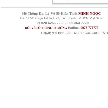
Hệ Thống Đại Lý Vé Số Kiến Thiết
MINH NGỌC
Đ/c: 117-119 Ngô Tất Tố, F 22, Bình Thạnh, TP. HCM, Việt Nam.
028 6266 2222 - 090 363 7779
Tel:
ĐỔI VÉ SỐ TRÚNG THƯỞNG
Hotline:
0973 777779
Copyright © 1996 - 2018 MINH NGOC GROUP All R