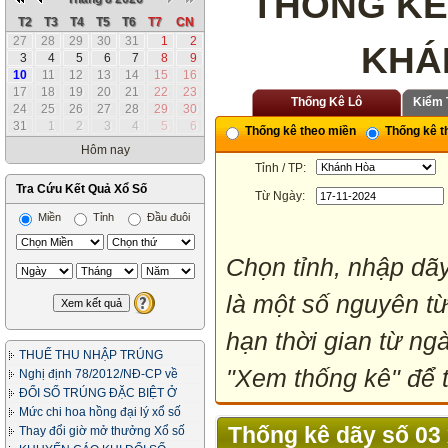
THỐNG KÊ
T2
T3
T4
T5
T6
T7
CN
27
28
29
30
31
1
2
KHÁ
3
4
5
6
7
8
9
10
11
12
13
14
15
16
17
18
19
20
21
22
23
Thống Kê Lô
Kiểm 
24
25
26
27
28
29
30
31
1
2
3
4
5
6
Thống kê theo miền
Thống kê th
Hôm nay
Tỉnh / TP:
Tra Cứu Kết Quả Xổ Số
Từ Ngày:
Miền
Tỉnh
Đầu đuôi
Chọn tỉnh, nhập dãy
là một số nguyên từ
hạn thời gian từ n
THUẾ THU NHẬP TRÚNG
"Xem thống kê" để t
THƯỞNG XỔ SỐ
Nghị định 78/2012/NĐ-CP về
kinh doanh xổ số
ĐỔI SỐ TRÚNG ĐẶC BIỆT Ở
ĐÂU & THỦ TỤC NHƯ THẾ NÀO?
Mức chi hoa hồng đại lý xổ số
Thống kê dãy số 03
Thay đổi giờ mở thưởng Xổ số