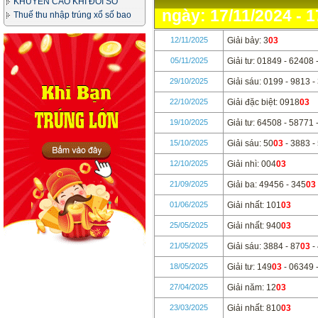
Miền Bắc
KHUYẾN CÁO KHI ĐỔI SỐ
ngày: 17/11/2024 - 1
TRÚNG
Thuế thu nhập trúng xổ số bao
nhiêu phần trăm?
12/11/2025
Giải bảy: 3
03
05/11/2025
Giải tư: 01849 - 62408 
29/10/2025
Giải sáu: 0199 - 9813 -
22/10/2025
Giải đặc biệt: 0918
03
19/10/2025
Giải tư: 64508 - 58771 
15/10/2025
Giải sáu: 50
03
- 3883 -
12/10/2025
Giải nhì: 004
03
21/09/2025
Giải ba: 49456 - 345
03
01/06/2025
Giải nhất: 101
03
25/05/2025
Giải nhất: 940
03
21/05/2025
Giải sáu: 3884 - 87
03
-
18/05/2025
Giải tư: 149
03
- 06349 
27/04/2025
Giải năm: 12
03
23/03/2025
Giải nhất: 810
03