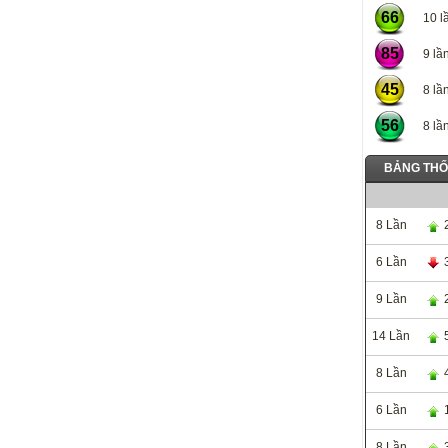
66
10 l
85
9 lầ
45
8 lầ
56
8 lầ
BẢNG THỐ
8 Lần
6 Lần
9 Lần
14 Lần
8 Lần
6 Lần
8 Lần