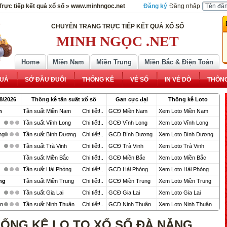
ực tiếp kết quả xổ số » www.minhngoc.net
Đăng ký
Đăng nhập
CHUYÊN TRANG TRỰC TIẾP KẾT QUẢ XỔ SỐ
MINH NGỌC .NET
Home
Miền Nam
Miền Trung
Miền Bắc & Điện Toán
QUẢ
SỚ ĐẦU ĐUÔI
THỐNG KÊ
VÉ SỐ
IN VÉ DÒ
THÔNG
8/2026
Thống kê tần suất xổ số
Gan cực đại
Thống kê Loto
m
Tần suất Miền Nam
Chi tiết!..
GCĐ Miền Nam
Xem Loto Miền Nam
Tần suất Vĩnh Long
Chi tiết!..
GCĐ Vĩnh Long
Xem Loto Vĩnh Long
ng
Tần suất Bình Dương
Chi tiết!..
GCĐ Bình Dương
Xem Loto Bình Dương
Tần suất Trà Vinh
Chi tiết!..
GCĐ Trà Vinh
Xem Loto Trà Vinh
Tần suất Miền Bắc
Chi tiết!..
GCĐ Miền Bắc
Xem Loto Miền Bắc
Tần suất Hải Phòng
Chi tiết!..
GCĐ Hải Phòng
Xem Loto Hải Phòng
ng
Tần suất Miền Trung
Chi tiết!..
GCĐ Miền Trung
Xem Loto Miền Trung
Tần suất Gia Lai
Chi tiết!..
GCĐ Gia Lai
Xem Loto Gia Lai
ận
Tần suất Ninh Thuận
Chi tiết!..
GCĐ Ninh Thuận
Xem Loto Ninh Thuận
ỐNG KÊ LO TO XỔ SỐ ĐÀ NẴNG