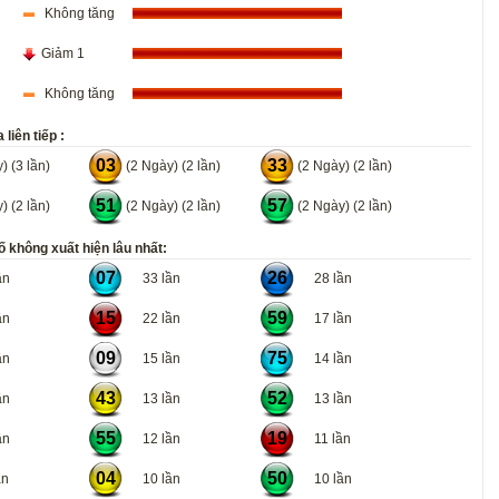
Không tăng
Giảm 1
Không tăng
liên tiếp :
03
33
) (3 lần)
(2 Ngày) (2 lần)
(2 Ngày) (2 lần)
51
57
) (2 lần)
(2 Ngày) (2 lần)
(2 Ngày) (2 lần)
 không xuất hiện lâu nhất:
07
26
ần
33 lần
28 lần
15
59
ần
22 lần
17 lần
09
75
ần
15 lần
14 lần
43
52
ần
13 lần
13 lần
55
19
ần
12 lần
11 lần
04
50
n
10 lần
10 lần