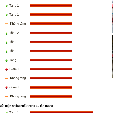
Tăng 1
Tăng 1
Không tăng
Tăng 2
Tăng 1
Tăng 1
Tăng 1
Giảm 1
Không tăng
Giảm 1
Không tăng
ất hiện nhiều nhất trong 10 lần quay:
Tăng 1