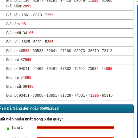
Giải tư: 17130 - 92977 - 88261 - 34425 - 08049 - 115
95
- 92460
Giải năm: 20
95
Giải sáu: 1561 - 0079 - 73
95
Giải tám:
95
Giải nhất: 341
95
Giải sáu: 6625 - 5931 - 53
95
Giải tư: 405
95
- 30533 - 52641 - 97180 - 98073 - 36519 - 73113
Giải nhì: 879
95
Giải tư: 94041 - 41469 - 39491 - 37382 - 11760 - 73982 - 440
95
Giải nhì: 740
95
Giải nhất: 694
95
Giải tư: 93451 - 73806 - 13851 - 81729 - 74001 - 712
95
- 65315
ổ số Đà Nẵng đến ngày 05/08/2026
ất hiện nhiều nhất trong 5 lần quay:
Tăng 1