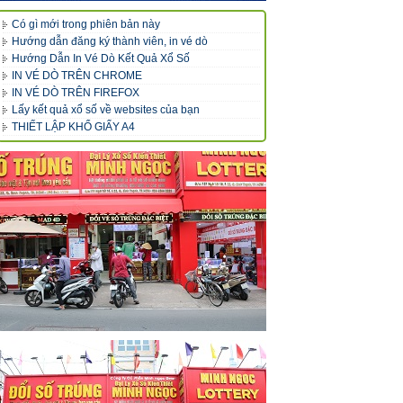
Có gì mới trong phiên bản này
Hướng dẫn đăng ký thành viên, in vé dò
Hướng Dẫn In Vé Dò Kết Quả Xổ Số
IN VÉ DÒ TRÊN CHROME
IN VÉ DÒ TRÊN FIREFOX
Lấy kết quả xổ số về websites của bạn
THIẾT LẬP KHỔ GIẤY A4