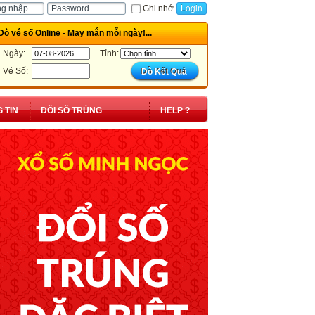
Ghi nhớ
Dò vé số Online - May mắn mỗi ngày!...
Ngày:
Tỉnh:
Vé Số:
 TIN
ĐỔI SỐ TRÚNG
HELP ?