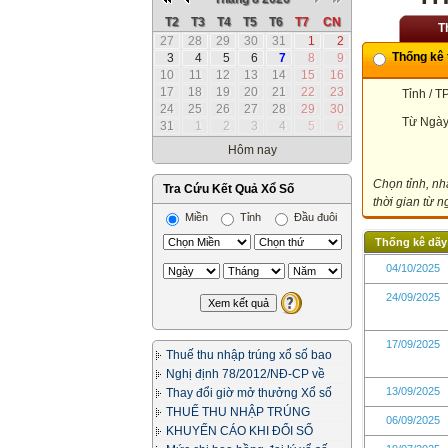
T2
T3
T4
T5
T6
T7
CN
T
27
28
29
30
31
1
2
Thống kê 
3
4
5
6
7
8
9
10
11
12
13
14
15
16
17
18
19
20
21
22
23
Tỉnh / TP
24
25
26
27
28
29
30
Từ Ngày
31
1
2
3
4
5
6
Hôm nay
Chọn tỉnh, nh
Tra Cứu Kết Quả Xổ Số
thời gian từ 
Miền
Tỉnh
Đầu đuôi
Thống kê dãy 
04/10/2025
24/09/2025
17/09/2025
Thuế thu nhập trúng xổ số bao
nhiêu phần trăm?
Nghị định 78/2012/NĐ-CP về
kinh doanh xổ số
13/09/2025
Thay đổi giờ mở thưởng Xổ số
Miền Bắc
THUẾ THU NHẬP TRÚNG
06/09/2025
THƯỞNG XỔ SỐ
KHUYẾN CÁO KHI ĐỔI SỐ