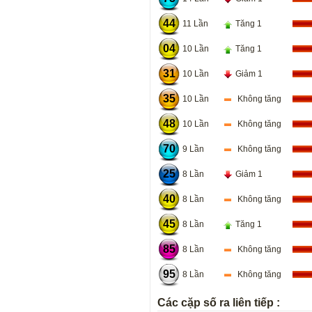
44
11 Lần
Tăng 1
04
10 Lần
Tăng 1
31
10 Lần
Giảm 1
35
10 Lần
Không tăng
48
10 Lần
Không tăng
70
9 Lần
Không tăng
25
8 Lần
Giảm 1
40
8 Lần
Không tăng
45
8 Lần
Tăng 1
85
8 Lần
Không tăng
95
8 Lần
Không tăng
Các cặp số ra liên tiếp :