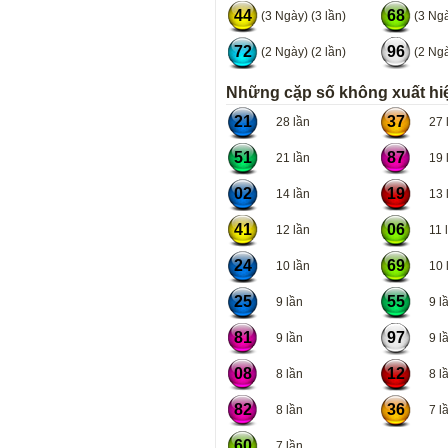
44
68
(3 Ngày) (3 lần)
(3 Ngà
72
96
(2 Ngày) (2 lần)
(2 Ngà
Những cặp số không xuất hiệ
21
37
28 lần
27 l
51
87
21 lần
19 l
02
19
14 lần
13 l
41
06
12 lần
11 l
24
69
10 lần
10 l
25
55
9 lần
9 lầ
81
97
9 lần
9 lầ
08
12
8 lần
8 lầ
82
36
8 lần
7 lầ
60
7 lần