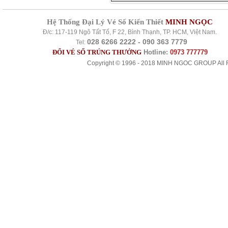
Hệ Thống Đại Lý Vé Số Kiến Thiết
MINH NGỌC
Đ/c: 117-119 Ngô Tất Tố, F 22, Bình Thạnh, TP. HCM, Việt Nam.
028 6266 2222 - 090 363 7779
Tel:
ĐỔI VÉ SỐ TRÚNG THƯỞNG
Hotline:
0973 777779
Copyright © 1996 - 2018 MINH NGOC GROUP All R