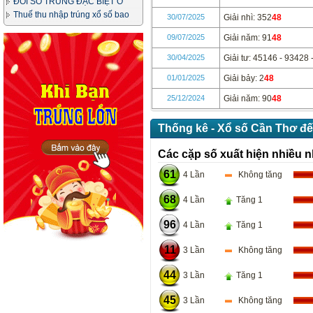
TRÚNG
ĐỔI SỐ TRÚNG ĐẶC BIỆT Ở
ĐÂU & THỦ TỤC NHƯ THẾ NÀO?
Thuế thu nhập trúng xổ số bao
30/07/2025
Giải nhì: 352
48
nhiêu phần trăm?
09/07/2025
Giải năm: 91
48
30/04/2025
Giải tư: 45146 - 93428 
01/01/2025
Giải bảy: 2
48
25/12/2024
Giải năm: 90
48
Thống kê - Xổ số Cần Thơ đế
Các cặp số xuất hiện nhiều n
61
4 Lần
Không tăng
68
4 Lần
Tăng 1
96
4 Lần
Tăng 1
11
3 Lần
Không tăng
44
3 Lần
Tăng 1
45
3 Lần
Không tăng