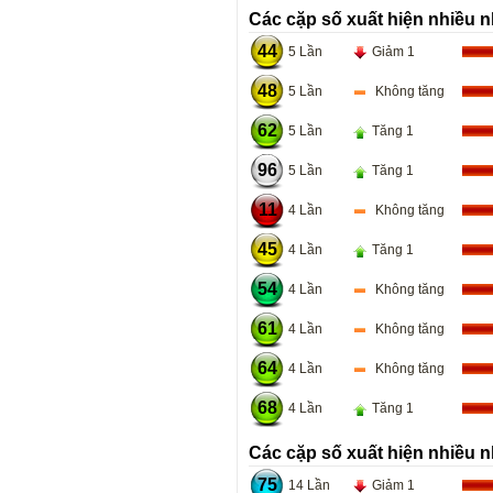
Các cặp số xuất hiện nhiều n
44
5 Lần
Giảm 1
48
5 Lần
Không tăng
62
5 Lần
Tăng 1
96
5 Lần
Tăng 1
11
4 Lần
Không tăng
45
4 Lần
Tăng 1
54
4 Lần
Không tăng
61
4 Lần
Không tăng
64
4 Lần
Không tăng
68
4 Lần
Tăng 1
Các cặp số xuất hiện nhiều n
75
14 Lần
Giảm 1