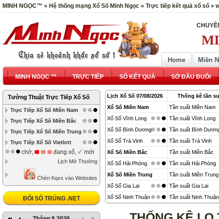
MINH NGỌC™ » Hệ thống mạng Xổ Số Minh Ngọc » Trực tiếp kết quả xổ số »
CHUYÊN
MI
Home
Miền 
MINH NGỌC ™
TRỰC TIẾP
SỔ KẾT QUẢ
SỚ ĐẦU ĐUÔI
Lịch Xổ Số 07/08/2026
Thống kê tần su
Tường Thuật Trực Tiếp Xổ Số
Xổ Số Miền Nam
Tần suất Miền Nam
Trực Tiếp Xổ Số Miền Nam
Xổ Số Vĩnh Long
Tần suất Vĩnh Long
Trực Tiếp Xổ Số Miền Bắc
Xổ Số Bình Dương
Tần suất Bình Dươn
Trực Tiếp Xổ Số Miền Trung
Xổ Số Trà Vinh
Tần suất Trà Vinh
Trực Tiếp Xổ Số Vietlott
chờ,
đang xổ,
mới
Xổ Số Miền Bắc
Tần suất Miền Bắc
Lịch Mở Thưởng
Xổ Số Hải Phòng
Tần suất Hải Phòng
Xổ Số Miền Trung
Tần suất Miền Trung
Chèn Kqxs vào Websites
Xổ Số Gia Lai
Tần suất Gia Lai
Xổ Số Ninh Thuận
Tần suất Ninh Thuận
ĐỔI SỐ TRÚNG .NET
THỐNG KÊ LO 
Tháng 8 2026