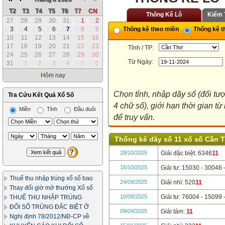
T2
T3
T4
T5
T6
T7
CN
Thống Kê Lô
Kiểm 
27
28
29
30
31
1
2
3
4
5
6
7
8
9
Thống kê theo miền
Thống kê th
10
11
12
13
14
15
16
17
18
19
20
21
22
23
Tỉnh / TP:
24
25
26
27
28
29
30
Từ Ngày:
31
1
2
3
4
5
6
Hôm nay
Chọn tỉnh, nhập dãy số (đối tư
Tra Cứu Kết Quả Xổ Số
4 chữ số), giới hạn thời gian 
Miền
Tỉnh
Đầu đuôi
để truy vấn.
Thống kê dãy số 11 xổ số Cần Th
29/10/2025
Giải đặc biệt: 6346
11
15/10/2025
Giải tư: 15030 - 30046 
Thuế thu nhập trúng xổ số bao
24/09/2025
Giải nhì: 520
11
nhiêu phần trăm?
Thay đổi giờ mở thưởng Xổ số
Miền Bắc
10/09/2025
Giải tư: 76004 - 15099 
THUẾ THU NHẬP TRÚNG
THƯỞNG XỔ SỐ
ĐỔI SỐ TRÚNG ĐẶC BIỆT Ở
09/04/2025
Giải tám:
11
ĐÂU & THỦ TỤC NHƯ THẾ NÀO?
Nghị định 78/2012/NĐ-CP về