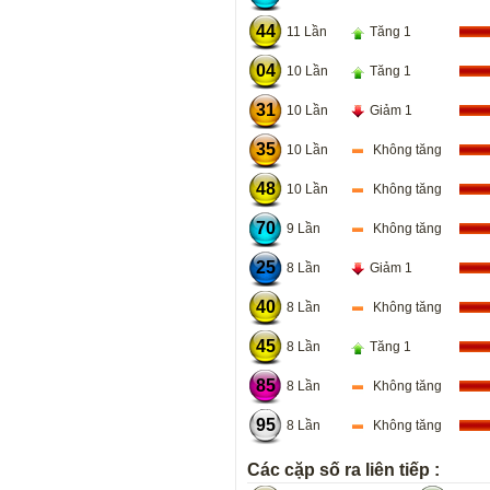
44
11 Lần
Tăng 1
04
10 Lần
Tăng 1
31
10 Lần
Giảm 1
35
10 Lần
Không tăng
48
10 Lần
Không tăng
70
9 Lần
Không tăng
25
8 Lần
Giảm 1
40
8 Lần
Không tăng
45
8 Lần
Tăng 1
85
8 Lần
Không tăng
95
8 Lần
Không tăng
Các cặp số ra liên tiếp :