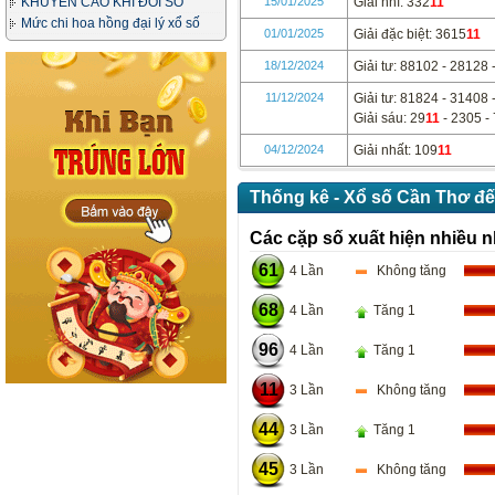
kinh doanh xổ số
KHUYẾN CÁO KHI ĐỔI SỐ
15/01/2025
Giải nhì: 332
11
TRÚNG
Mức chi hoa hồng đại lý xổ số
01/01/2025
Giải đặc biệt: 3615
11
18/12/2024
Giải tư: 88102 - 28128 
11/12/2024
Giải tư: 81824 - 31408 
Giải sáu: 29
11
- 2305 -
04/12/2024
Giải nhất: 109
11
Thống kê - Xổ số Cần Thơ đế
Các cặp số xuất hiện nhiều n
61
4 Lần
Không tăng
68
4 Lần
Tăng 1
96
4 Lần
Tăng 1
11
3 Lần
Không tăng
44
3 Lần
Tăng 1
45
3 Lần
Không tăng