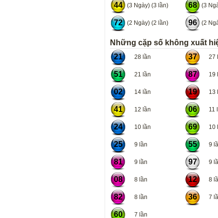
44
68
(3 Ngày) (3 lần)
(3 Ngà
72
96
(2 Ngày) (2 lần)
(2 Ngà
Những cặp số không xuất hiệ
21
37
28 lần
27 l
51
87
21 lần
19 l
02
19
14 lần
13 l
41
06
12 lần
11 l
24
69
10 lần
10 l
25
55
9 lần
9 lầ
81
97
9 lần
9 lầ
08
12
8 lần
8 lầ
82
36
8 lần
7 lầ
60
7 lần