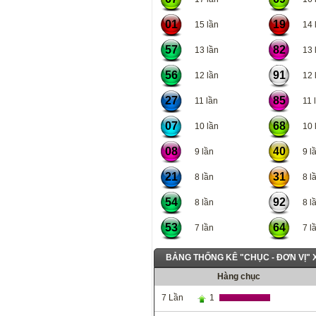
01
19
15 lần
14 l
57
82
13 lần
13 l
56
91
12 lần
12 l
27
85
11 lần
11 l
07
68
10 lần
10 l
08
40
9 lần
9 lầ
21
31
8 lần
8 lầ
54
92
8 lần
8 lầ
53
64
7 lần
7 lầ
BẢNG THỐNG KÊ "CHỤC - ĐƠN VỊ"
Hàng chục
7 Lần
1