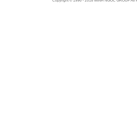
Copyright © 1996 - 2018 MINH NGOC GROUP All R