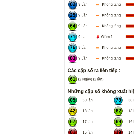
02
9 Lần
Không tăng
25
9 Lần
Không tăng
64
9 Lần
Không tăng
71
9 Lần
Giảm 1
76
9 Lần
Không tăng
83
9 Lần
Không tăng
Các cặp số ra liên tiếp :
61
(2 Ngày) (2 lần)
Những cặp số không xuất hiệ
05
78
50 lần
38 l
42
62
18 lần
18 l
67
69
17 lần
16 l
01
19
15 lần
14 l