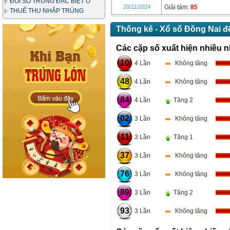
ĐỔI SỐ TRÚNG ĐẶC BIỆT Ở
20/11/2024
Giải tám:
85
ĐÂU & THỦ TỤC NHƯ THẾ NÀO?
THUẾ THU NHẬP TRÚNG
THƯỞNG XỔ SỐ
Thống kê - Xổ số Đồng Nai đ
Các cặp số xuất hiện nhiều n
10
4 Lần
Không tăng
48
4 Lần
Không tăng
84
4 Lần
Tăng 2
02
3 Lần
Không tăng
11
3 Lần
Tăng 1
37
3 Lần
Không tăng
76
3 Lần
Không tăng
89
3 Lần
Tăng 2
93
3 Lần
Không tăng