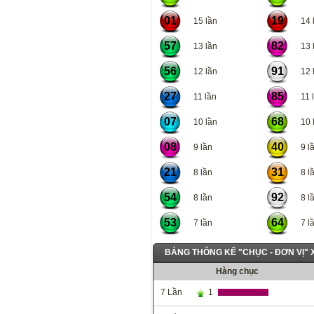
01
19
15 lần
14 l
57
82
13 lần
13 l
56
91
12 lần
12 l
27
85
11 lần
11 l
07
68
10 lần
10 l
08
40
9 lần
9 lầ
21
31
8 lần
8 lầ
54
92
8 lần
8 lầ
53
64
7 lần
7 lầ
BẢNG THỐNG KÊ "CHỤC - ĐƠN VỊ"
Hàng chục
7 Lần
1