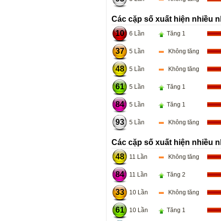
Các cặp số xuất hiện nhiều n
10
6 Lần
Tăng 1
37
5 Lần
Không tăng
48
5 Lần
Không tăng
61
5 Lần
Tăng 1
84
5 Lần
Tăng 1
93
5 Lần
Không tăng
Các cặp số xuất hiện nhiều n
48
11 Lần
Không tăng
84
11 Lần
Tăng 2
33
10 Lần
Không tăng
61
10 Lần
Tăng 1