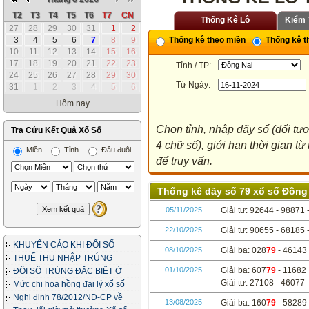
T2
T3
T4
T5
T6
T7
CN
Thống Kê Lô
Kiểm 
27
28
29
30
31
1
2
3
4
5
6
7
8
9
Thống kê theo miền
Thống kê th
10
11
12
13
14
15
16
17
18
19
20
21
22
23
Tỉnh / TP:
24
25
26
27
28
29
30
Từ Ngày:
31
1
2
3
4
5
6
Hôm nay
Chọn tỉnh, nhập dãy số (đối tư
Tra Cứu Kết Quả Xổ Số
4 chữ số), giới hạn thời gian 
Miền
Tỉnh
Đầu đuôi
để truy vấn.
Thống kê dãy số 79 xổ số Đồng N
05/11/2025
Giải tư: 92644 - 98871 
22/10/2025
Giải tư: 90655 - 68185 
KHUYẾN CÁO KHI ĐỔI SỐ
08/10/2025
Giải ba: 028
79
- 46143
TRÚNG
THUẾ THU NHẬP TRÚNG
THƯỞNG XỔ SỐ
01/10/2025
Giải ba: 607
79
- 11682
ĐỔI SỐ TRÚNG ĐẶC BIỆT Ở
Giải tư: 27108 - 46077 
ĐÂU & THỦ TỤC NHƯ THẾ NÀO?
Mức chi hoa hồng đại lý xổ số
Nghị định 78/2012/NĐ-CP về
13/08/2025
Giải ba: 160
79
- 58289