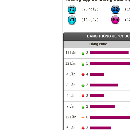
73
22
( 26 ngày )
( 19 
71
85
( 12 ngày )
( 12 
BẢNG THỐNG KÊ "CHỤC 
Hàng chục
11 Lần
3
12 Lần
1
4 Lần
4
8 Lần
3
4 Lần
3
7 Lần
2
12 Lần
0
6 Lần
3