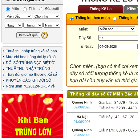
Tra Cứu Kết Quả Xổ Số
Miền
Tỉnh
Đầu đuôi
Thống Kê Lô
Kiểm 
Thống kê theo miền
Thống kê th
Miền:
Dãy Số:
Từ Ngày:
Thuế thu nhập trúng xổ số bao
nhiêu phần trăm?
Mức chi hoa hồng đại lý xổ số
ĐỔI SỐ TRÚNG ĐẶC BIỆT Ở
Chọn miền, (bạn có thể chỉ xem 
ĐÂU & THỦ TỤC NHƯ THẾ NÀO?
THUẾ THU NHẬP TRÚNG
dãy số (đối tượng thống kê là m
THƯỞNG XỔ SỐ
Thay đổi giờ mở thưởng Xổ số
Miền Bắc
hạn đài cần truy vấn và thời gi
KHUYẾN CÁO KHI ĐỔI SỐ
TRÚNG
Nghị định 78/2012/NĐ-CP về
kinh doanh xổ số
Thống kê dãy số 67 Miền Bắc đài
Quảng Ninh
Giải ba: 34079 - 78655
02/06/2026
Giải năm: 6239 - 4438 
Hà Nội
Giải bảy: 42 -
67
- 20 -
01/06/2026
Quảng Ninh
Giải năm: 0370 - 6676 
26/05/2026