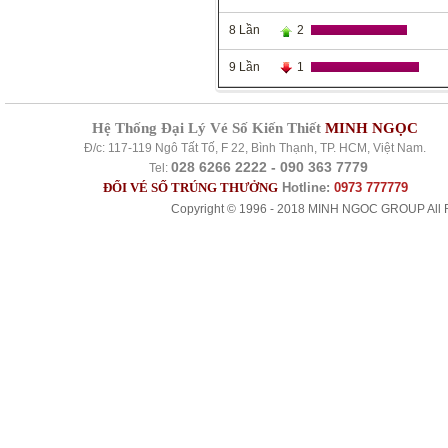
8 Lần
2
9 Lần
1
Hệ Thống Đại Lý Vé Số Kiến Thiết
MINH NGỌC
Đ/c: 117-119 Ngô Tất Tố, F 22, Bình Thạnh, TP. HCM, Việt Nam.
028 6266 2222 - 090 363 7779
Tel:
ĐỔI VÉ SỐ TRÚNG THƯỞNG
Hotline:
0973 777779
Copyright © 1996 - 2018 MINH NGOC GROUP All R