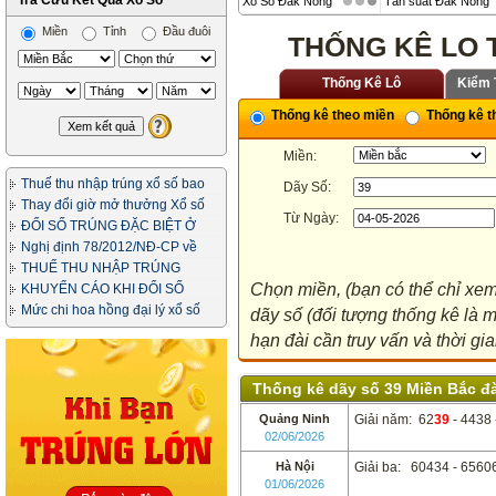
Tra Cứu Kết Quả Xổ Số
Xổ Số Đắk Nông
Tần suất Đắk Nông
Miền
Tỉnh
Đầu đuôi
THỐNG KÊ LO 
Thống Kê Lô
Kiểm 
Thống kê theo miền
Thống kê th
Miền:
Thuế thu nhập trúng xổ số bao
Dãy Số:
nhiêu phần trăm?
Thay đổi giờ mở thưởng Xổ số
Từ Ngày:
Miền Bắc
ĐỔI SỐ TRÚNG ĐẶC BIỆT Ở
ĐÂU & THỦ TỤC NHƯ THẾ NÀO?
Nghị định 78/2012/NĐ-CP về
kinh doanh xổ số
THUẾ THU NHẬP TRÚNG
THƯỞNG XỔ SỐ
Chọn miền, (bạn có thể chỉ xem 
KHUYẾN CÁO KHI ĐỔI SỐ
TRÚNG
Mức chi hoa hồng đại lý xổ số
dãy số (đối tượng thống kê là m
hạn đài cần truy vấn và thời gi
Thống kê dãy số 39 Miền Bắc đài
Quảng Ninh
Giải năm: 62
39
- 4438 
02/06/2026
Hà Nội
Giải ba: 60434 - 65606
01/06/2026