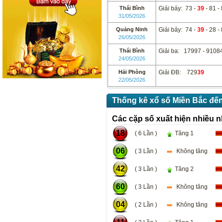
Thái Bình
Giải bảy: 73 -
39
- 81 -
31/05/2026
Quảng Ninh
Giải bảy: 74 -
39
- 28 -
26/05/2026
Thái Bình
Giải ba: 17997 - 91084
24/05/2026
Hải Phòng
Giải ĐB: 729
39
22/05/2026
Thống kê xổ số Miền Bắc đến
Các cặp số xuất hiện nhiều n
18
( 6 Lần )
Tăng 1
06
( 3 Lần )
Không tăng
42
( 3 Lần )
Tăng 2
60
( 3 Lần )
Không tăng
04
( 2 Lần )
Không tăng