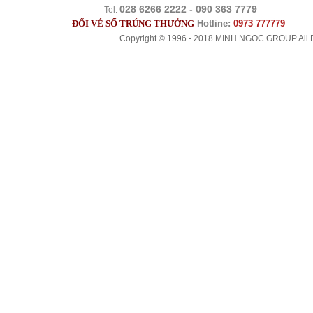
028 6266 2222 - 090 363 7779
Tel:
ĐỔI VÉ SỐ TRÚNG THƯỞNG
Hotline:
0973 777779
Copyright © 1996 - 2018 MINH NGOC GROUP All R