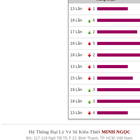
13 Lần
1
18 Lần
6
17 Lần
2
18 Lần
5
18 Lần
2
13 Lần
1
15 Lần
1
19 Lần
3
18 Lần
3
13 Lần
4
Hệ Thống Đại Lý Vé Số Kiến Thiết
MINH NGỌC
Đ/c: 117-119 Ngô Tất Tố, F 22, Bình Thạnh, TP. HCM, Việt Nam.