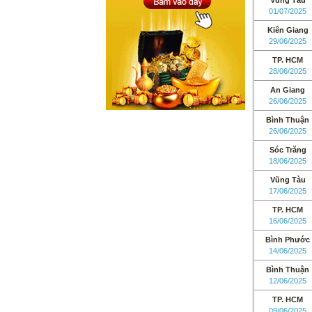
Vũng Tàu
01/07/2025
Kiên Giang
29/06/2025
TP. HCM
28/06/2025
An Giang
26/06/2025
Bình Thuận
26/06/2025
Sóc Trăng
18/06/2025
Vũng Tàu
17/06/2025
TP. HCM
16/06/2025
Bình Phước
14/06/2025
Bình Thuận
12/06/2025
TP. HCM
09/06/2025