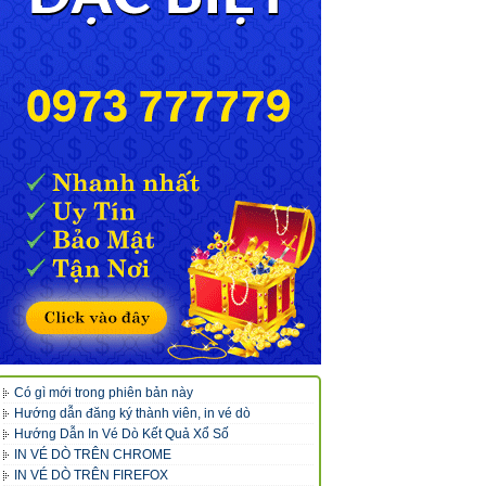
Có gì mới trong phiên bản này
Hướng dẫn đăng ký thành viên, in vé dò
Hướng Dẫn In Vé Dò Kết Quả Xổ Số
IN VÉ DÒ TRÊN CHROME
IN VÉ DÒ TRÊN FIREFOX