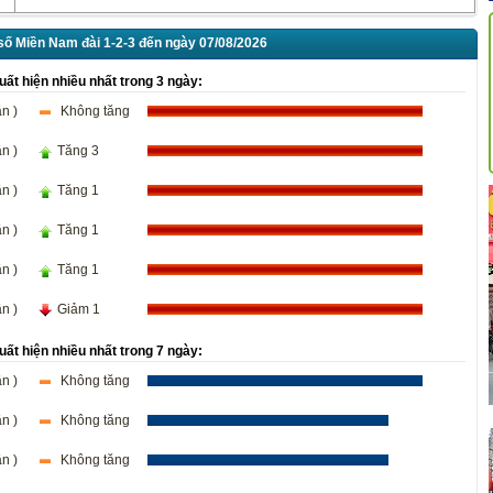
số Miền Nam đài 1-2-3 đến ngày 07/08/2026
ất hiện nhiều nhất trong 3 ngày:
ần )
Không tăng
ần )
Tăng 3
ần )
Tăng 1
ần )
Tăng 1
ần )
Tăng 1
ần )
Giảm 1
ất hiện nhiều nhất trong 7 ngày:
ần )
Không tăng
ần )
Không tăng
ần )
Không tăng