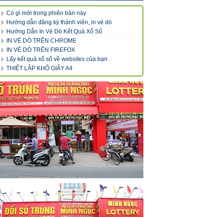
Có gì mới trong phiên bản này
Hướng dẫn đăng ký thành viên, in vé dò
Hướng Dẫn In Vé Dò Kết Quả Xổ Số
IN VÉ DÒ TRÊN CHROME
IN VÉ DÒ TRÊN FIREFOX
Lấy kết quả xổ số về websites của bạn
THIẾT LẬP KHỔ GIẤY A4