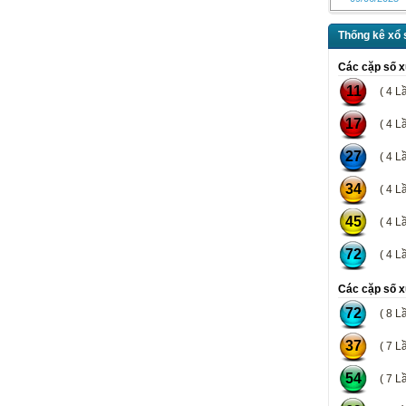
Thống kê xổ 
Các cặp số xu
11
( 4 L
17
( 4 L
27
( 4 L
34
( 4 L
45
( 4 L
72
( 4 L
Các cặp số xu
72
( 8 L
37
( 7 L
54
( 7 L