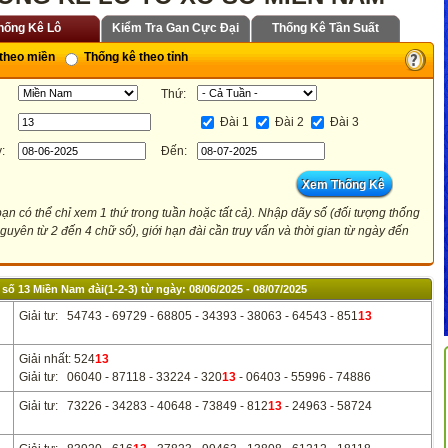
hống Kê Lô
Kiểm Tra Gan Cực Đại
Thống Kê Tần Suất
theo miền
Thống kê theo tỉnh
Thứ:
Đài 1
Đài 2
Đài 3
y:
Đến:
ạn có thể chỉ xem 1 thứ trong tuần hoặc tất cả). Nhập dãy số (đối tượng thống
nguyên từ 2 đến 4 chữ số), giới hạn đài cần truy vấn và thời gian từ ngày đến
số 13 Miền Nam đài(1-2-3) từ ngày: 08/06/2025 - 08/07/2025
Giải tư: 54743 - 69729 - 68805 - 34393 - 38063 - 64543 - 851
13
Giải nhất: 524
13
Giải tư: 06040 - 87118 - 33224 - 320
13
- 06403 - 55996 - 74886
Giải tư: 73226 - 34283 - 40648 - 73849 - 812
13
- 24963 - 58724