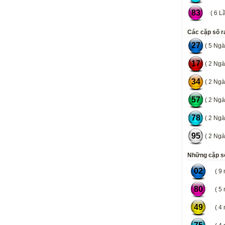
83
( 6 L
Các cặp số ra
27
( 5 Ngày
17
( 2 Ngày
34
( 2 Ngày
57
( 2 Ngày
78
( 2 Ngày
95
( 2 Ngày
Những cặp số
02
( 9 n
80
( 5 n
49
( 4 n