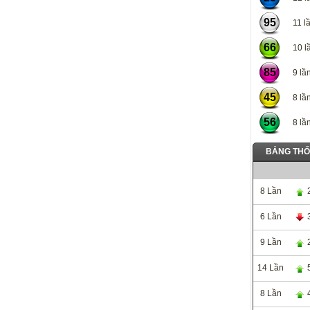
95
11 lầ
66
10 l
85
9 lầ
45
8 lầ
56
8 lầ
BẢNG THỐ
8 Lần
6 Lần
9 Lần
14 Lần
8 Lần