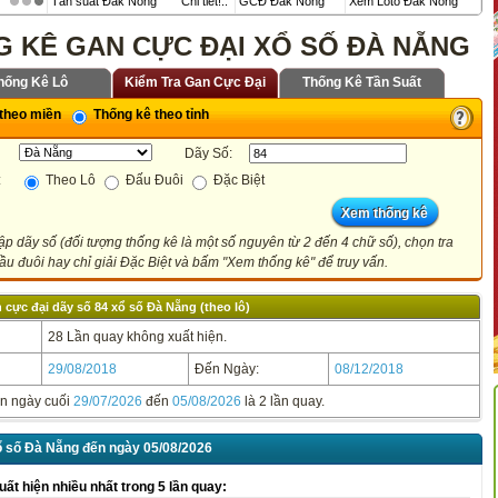
Tần suất Đắk Nông
Chi tiết!..
GCĐ Đắk Nông
Xem Loto Đắk Nông
 KÊ GAN CỰC ĐẠI XỔ SỐ ĐÀ NẴNG
hống Kê Lô
Kiểm Tra Gan Cực Đại
Thống Kê Tần Suất
theo miền
Thống kê theo tỉnh
Dãy Số:
:
Theo Lô
Đấu Đuôi
Đặc Biệt
ập dãy số (đối tượng thống kê là một số nguyên từ 2 đến 4 chữ số), chọn tra
đầu đuôi hay chỉ giải Đặc Biệt và bấm "Xem thống kê" để truy vấn.
cực đại dãy số 84 xổ số Đà Nẵng (theo lô)
28 Lần quay không xuất hiện.
29/08/2018
Đến Ngày:
08/12/2018
ện ngày cuối
29/07/2026
đến
05/08/2026
là 2 lần quay.
ổ số Đà Nẵng đến ngày 05/08/2026
ất hiện nhiều nhất trong 5 lần quay: