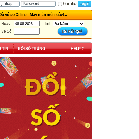
Ghi nhớ
Dò vé số Online - May mắn mỗi ngày!...
Ngày:
Tỉnh:
Vé Số:
 TIN
ĐỔI SỐ TRÚNG
HELP ?