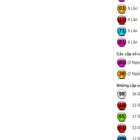
03
9 Lần
17
9 Lần
71
9 Lần
81
9 Lần
Các cặp số ra 
80
(3 Ngày
38
(2 Ngày
Những cặp số
98
36 l
10
22 l
65
17 l
01
13 l
25
12 l