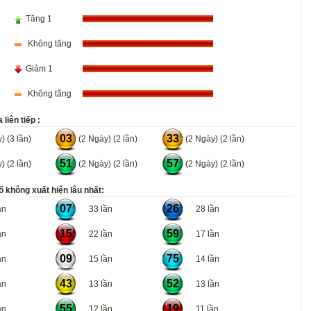
Tăng 1
Không tăng
Giảm 1
Không tăng
liên tiếp :
03
33
) (3 lần)
(2 Ngày) (2 lần)
(2 Ngày) (2 lần)
51
57
) (2 lần)
(2 Ngày) (2 lần)
(2 Ngày) (2 lần)
 không xuất hiện lâu nhất:
07
26
ần
33 lần
28 lần
15
59
ần
22 lần
17 lần
09
75
ần
15 lần
14 lần
43
52
ần
13 lần
13 lần
55
19
ần
12 lần
11 lần