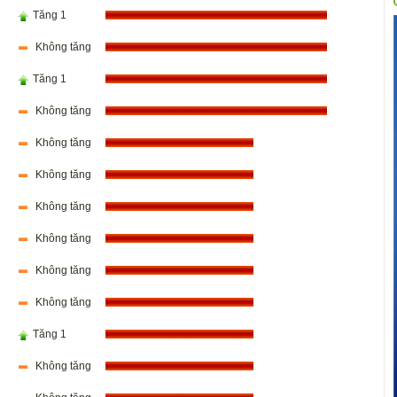
Tăng 1
Không tăng
Tăng 1
Không tăng
Không tăng
Không tăng
Không tăng
Không tăng
Không tăng
Không tăng
Tăng 1
Không tăng