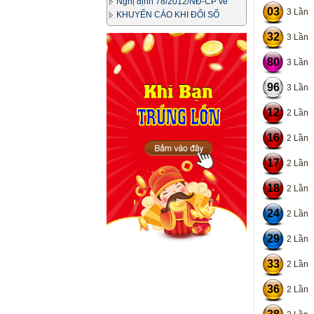
Miền Bắc
Nghị định 78/2012/NĐ-CP về
03
3 Lần
kinh doanh xổ số
KHUYẾN CÁO KHI ĐỔI SỐ
TRÚNG
32
3 Lần
80
3 Lần
96
3 Lần
12
2 Lần
16
2 Lần
17
2 Lần
18
2 Lần
24
2 Lần
29
2 Lần
33
2 Lần
36
2 Lần