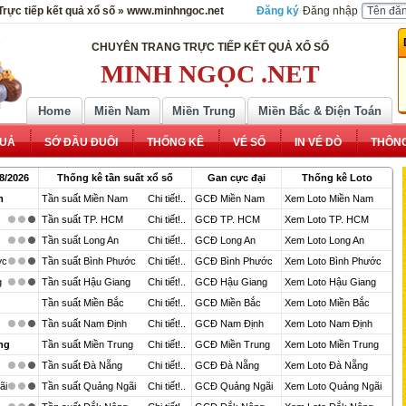
ực tiếp kết quả xổ số » www.minhngoc.net
Đăng ký
Đăng nhập
CHUYÊN TRANG TRỰC TIẾP KẾT QUẢ XỔ SỐ
MINH NGỌC .NET
Home
Miền Nam
Miền Trung
Miền Bắc & Điện Toán
QUẢ
SỚ ĐẦU ĐUÔI
THỐNG KÊ
VÉ SỐ
IN VÉ DÒ
THÔNG
8/2026
Thống kê tần suất xổ số
Gan cực đại
Thống kê Loto
m
Tần suất Miền Nam
Chi tiết!..
GCĐ Miền Nam
Xem Loto Miền Nam
Tần suất TP. HCM
Chi tiết!..
GCĐ TP. HCM
Xem Loto TP. HCM
Tần suất Long An
Chi tiết!..
GCĐ Long An
Xem Loto Long An
ớc
Tần suất Bình Phước
Chi tiết!..
GCĐ Bình Phước
Xem Loto Bình Phước
g
Tần suất Hậu Giang
Chi tiết!..
GCĐ Hậu Giang
Xem Loto Hậu Giang
Tần suất Miền Bắc
Chi tiết!..
GCĐ Miền Bắc
Xem Loto Miền Bắc
Tần suất Nam Định
Chi tiết!..
GCĐ Nam Định
Xem Loto Nam Định
ng
Tần suất Miền Trung
Chi tiết!..
GCĐ Miền Trung
Xem Loto Miền Trung
Tần suất Đà Nẵng
Chi tiết!..
GCĐ Đà Nẵng
Xem Loto Đà Nẵng
ãi
Tần suất Quảng Ngãi
Chi tiết!..
GCĐ Quảng Ngãi
Xem Loto Quảng Ngãi