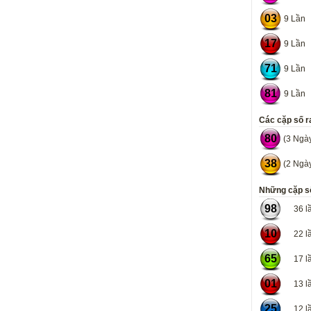
03
9 Lần
17
9 Lần
71
9 Lần
81
9 Lần
Các cặp số ra 
80
(3 Ngày
38
(2 Ngày
Những cặp số
98
36 l
10
22 l
65
17 l
01
13 l
25
12 l