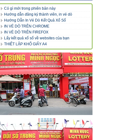
Có gì mới trong phiên bản này
Hướng dẫn đăng ký thành viên, in vé dò
Hướng Dẫn In Vé Dò Kết Quả Xổ Số
IN VÉ DÒ TRÊN CHROME
IN VÉ DÒ TRÊN FIREFOX
Lấy kết quả xổ số về websites của bạn
THIẾT LẬP KHỔ GIẤY A4