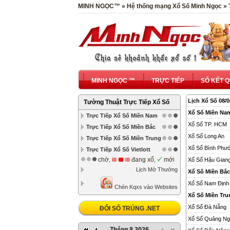
MINH NGỌC™ » Hệ thống mạng Xổ Số Minh Ngọc » Tr
MINH NGỌC ™
TRỰC TIẾP
SỔ KẾT 
Lịch Xổ Số 08/0
Tường Thuật Trực Tiếp Xổ Số
Xổ Số Miền Na
Trực Tiếp Xổ Số Miền Nam
Xổ Số TP. HCM
Trực Tiếp Xổ Số Miền Bắc
Xổ Số Long An
Trực Tiếp Xổ Số Miền Trung
Xổ Số Bình Phư
Trực Tiếp Xổ Số Vietlott
chờ,
đang xổ,
mới
Xổ Số Hậu Gian
Lịch Mở Thưởng
Xổ Số Miền Bắc
Xổ Số Nam Định
Chèn Kqxs vào Websites
Xổ Số Miền Tru
Xổ Số Đà Nẵng
ĐỔI SỐ TRÚNG .NET
Xổ Số Quảng Ng
Tháng 8 2026