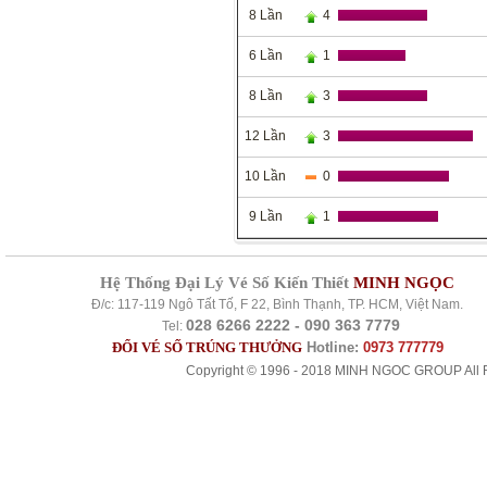
8 Lần
4
6 Lần
1
8 Lần
3
12 Lần
3
10 Lần
0
9 Lần
1
Hệ Thống Đại Lý Vé Số Kiến Thiết
MINH NGỌC
Đ/c: 117-119 Ngô Tất Tố, F 22, Bình Thạnh, TP. HCM, Việt Nam.
028 6266 2222 - 090 363 7779
Tel:
ĐỔI VÉ SỐ TRÚNG THƯỞNG
Hotline:
0973 777779
Copyright © 1996 - 2018 MINH NGOC GROUP All R