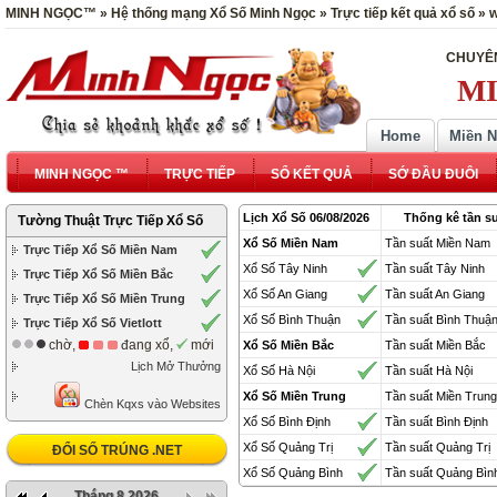
MINH NGỌC™ » Hệ thống mạng Xổ Số Minh Ngọc » Trực tiếp kết quả xổ số »
CHUYÊN
MI
Home
Miền 
MINH NGỌC ™
TRỰC TIẾP
SỔ KẾT QUẢ
SỚ ĐẦU ĐUÔI
Lịch Xổ Số 06/08/2026
Thống kê tần su
Tường Thuật Trực Tiếp Xổ Số
Xổ Số Miền Nam
Tần suất Miền Nam
Trực Tiếp Xổ Số Miền Nam
Xổ Số Tây Ninh
Tần suất Tây Ninh
Trực Tiếp Xổ Số Miền Bắc
Xổ Số An Giang
Tần suất An Giang
Trực Tiếp Xổ Số Miền Trung
Xổ Số Bình Thuận
Tần suất Bình Thuậ
Trực Tiếp Xổ Số Vietlott
chờ,
đang xổ,
mới
Xổ Số Miền Bắc
Tần suất Miền Bắc
Lịch Mở Thưởng
Xổ Số Hà Nội
Tần suất Hà Nội
Xổ Số Miền Trung
Tần suất Miền Trung
Chèn Kqxs vào Websites
Xổ Số Bình Định
Tần suất Bình Định
Xổ Số Quảng Trị
Tần suất Quảng Trị
ĐỔI SỐ TRÚNG .NET
Xổ Số Quảng Bình
Tần suất Quảng Bìn
Tháng 8 2026